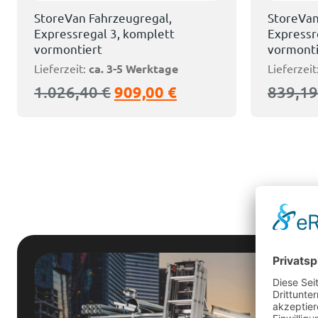
StoreVan Fahrzeugregal,
StoreVan
Expressregal 3, komplett
Expressr
vormontiert
vormonti
Lieferzeit:
ca. 3-5 Werktage
Lieferzeit
1.026,40
€
909,00
€
839,1