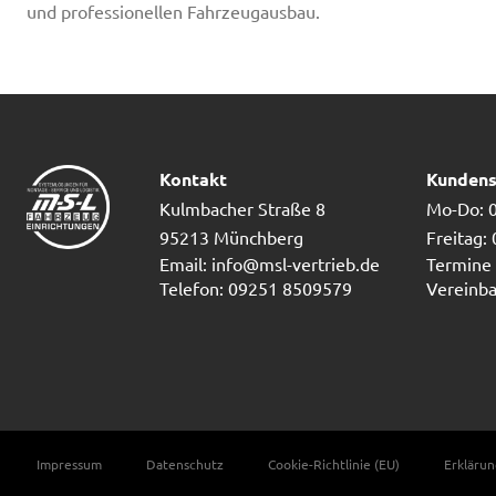
und professionellen Fahrzeugausbau.
Kontakt
Kundens
Kulmbacher Straße 8
Mo-Do: 0
95213 Münchberg
Freitag:
Email: info@msl-vertrieb.de
Termine 
Telefon: 09251 8509579
Vereinba
Impressum
Datenschutz
Cookie-Richtlinie (EU)
Erklärun