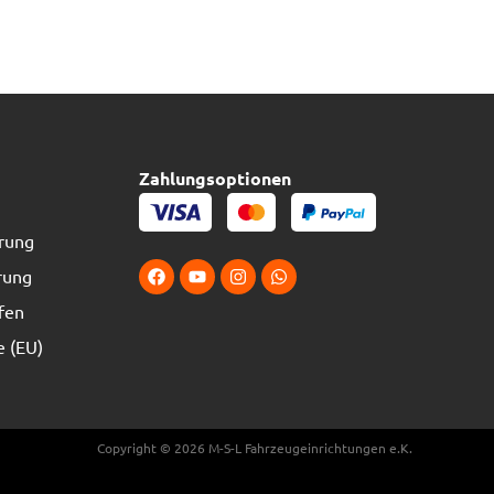
Zahlungsoptionen
erung
rung
fen
e (EU)
Copyright © 2026 M-S-L Fahrzeugeinrichtungen e.K.