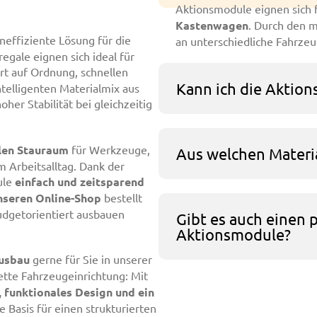
Aktionsmodule eignen sich 
Kastenwagen
. Durch den m
effiziente Lösung für die
an unterschiedliche Fahrz
egale eignen sich ideal für
rt auf Ordnung, schnellen
Kann ich die Aktion
ntelligenten Materialmix aus
er Stabilität bei gleichzeitig
len Stauraum
für Werkzeuge,
Aus welchen Materi
m Arbeitsalltag. Dank der
ule
einfach und zeitsparend
nseren Online-Shop
bestellt
budgetorientiert ausbauen
Gibt es auch einen 
Aktionsmodule?
usbau
gerne für Sie in unserer
tte Fahrzeugeinrichtung: Mit
, funktionales Design und ein
e Basis für einen strukturierten