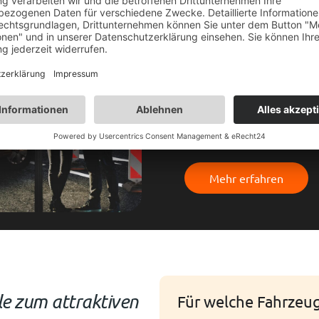
Transporter. Sie sind der 
nicht nur Zeit spart, sond
Unsere Einrichtungskonzep
Oberfranken sind darauf au
professionell zu wirken.
Zusätzlich verwandeln wir 
Nehmen Sie persönlichen K
planen Ihre Fahrzeugeinr
diese in unserer Service-
ein.
Mehr erfahren
le zum attraktiven
Für welche Fahrzeu