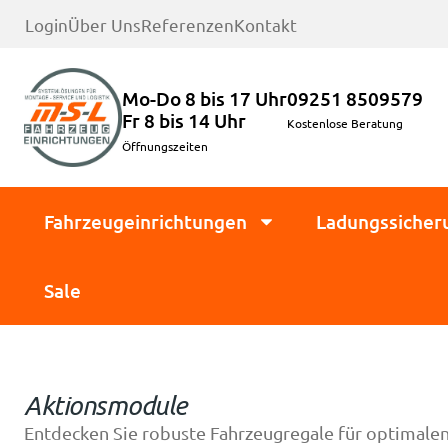
Login
Über Uns
Referenzen
Kontakt
Mo-Do 8 bis 17 Uhr
09251 8509579
Fr 8 bis 14 Uhr
Kostenlose Beratung
Öffnungszeiten
Fahrzeugeinrichtungen
Ladungssicher
Sale
Aktionsmodule
Entdecken Sie robuste Fahrzeugregale für optimalen