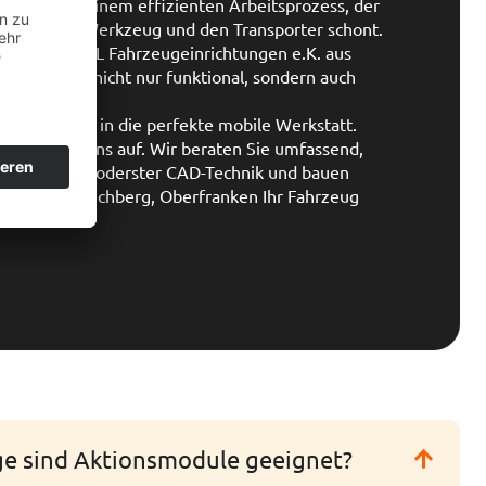
Schlüssel zu einem effizienten Arbeitsprozess, der
ern auch Ihr Werkzeug und den Transporter schont.
te von M-S-L Fahrzeugeinrichtungen e.K. aus
sgerichtet, nicht nur funktional, sondern auch
Ihr Fahrzeug in die perfekte mobile Werkstatt.
ontakt zu uns auf. Wir beraten Sie umfassend,
ichtung mit moderster CAD-Technik und bauen
Station in Münchberg, Oberfranken Ihr Fahrzeug
ge sind Aktionsmodule geeignet?