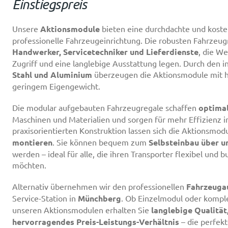
Einstiegspreis
Unsere
Aktionsmodule
bieten eine durchdachte und kosten
professionelle Fahrzeugeinrichtung. Die robusten Fahrzeugr
Handwerker, Servicetechniker und Lieferdienste
, die We
Zugriff und eine langlebige Ausstattung legen. Durch den i
Stahl und Aluminium
überzeugen die Aktionsmodule mit hoh
geringem Eigengewicht.
Die modular aufgebauten Fahrzeugregale schaffen
optima
Maschinen und Materialien und sorgen für mehr Effizienz i
praxisorientierten Konstruktion lassen sich die Aktionsmod
montieren
. Sie können bequem zum
Selbsteinbau über u
werden – ideal für alle, die ihren Transporter flexibel und 
möchten.
Alternativ übernehmen wir den professionellen
Fahrzeuga
Service-Station in
Münchberg
. Ob Einzelmodul oder komple
unseren Aktionsmodulen erhalten Sie
langlebige Qualität
hervorragendes Preis-Leistungs-Verhältnis
– die perfekt