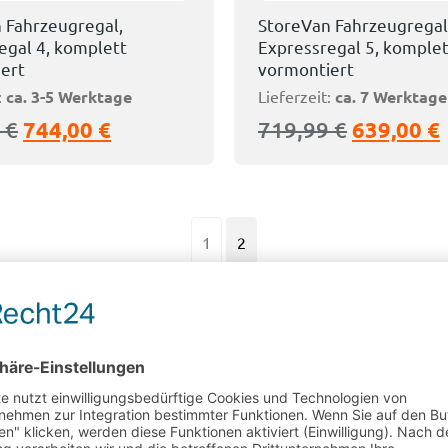
 Fahrzeugregal,
StoreVan Fahrzeugregal
egal 4, komplett
Expressregal 5, komplet
ert
vormontiert
:
ca. 3-5 Werktage
Lieferzeit:
ca. 7 Werktage
9
€
744,00
€
719,99
€
639,00
€
1
2
Montage Team b
Fahrzeugeinrichtungen sin