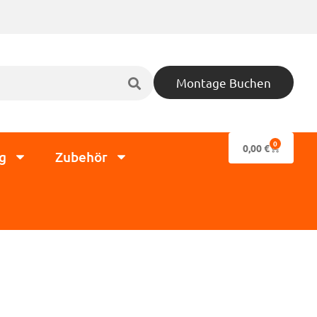
Montage Buchen
0
0,00
€
g
Zubehör