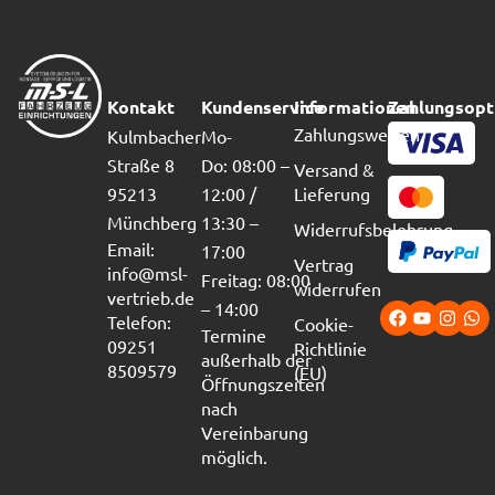
Kontakt
Kundenservice
Informationen
Zahlungsopt
Zahlungsweisen
Kulmbacher
Mo-
Straße 8
Do: 08:00 –
Versand &
95213
12:00 /
Lieferung
Münchberg
13:30 –
Widerrufsbelehrung
Email:
17:00
Vertrag
info@msl-
Freitag: 08:00
widerrufen
vertrieb.de
– 14:00
Telefon:
Cookie-
Termine
09251
Richtlinie
außerhalb der
8509579
(EU)
Öffnungszeiten
nach
Vereinbarung
möglich.