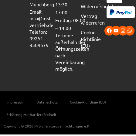
Münchberg
13:30 –
Widerrufsbelehrung
Email:
17:00
Vertrag
info@msl-
Freitag: 08:00
widerrufen
vertrieb.de
– 14:00
Telefon:
Cookie-
Termine
09251
Richtlinie
außerhalb der
8509579
(EU)
Öffnungszeiten
nach
Vereinbarung
möglich.
Impressum
Datenschutz
Cookie-Richtlinie (EU)
Erklärung zur Barrierefreiheit
Copyright © 2026 M-S-L Fahrzeugeinrichtungen e.K.