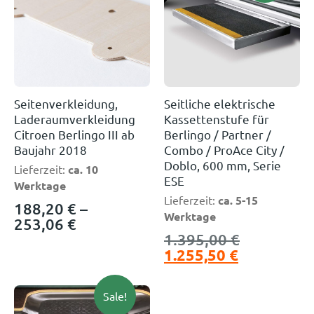
Seitenverkleidung,
Seitliche elektrische
Laderaumverkleidung
Kassettenstufe für
Citroen Berlingo III ab
Berlingo / Partner /
Baujahr 2018
Combo / ProAce City /
Doblo, 600 mm, Serie
Lieferzeit:
ca. 10
ESE
Werktage
Lieferzeit:
ca. 5-15
188,20
€
–
Werktage
253,06
€
1.395,00
€
1.255,50
€
Sale!