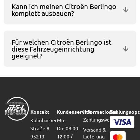
Kann ich meinen Citroën Berlingo
komplett ausbauen?
Für welchen Citroën Berlingo ist
diese Fahrzeugeinrichtung
geeignet?
Kontakt
Kundenservice
Informationen
Zahlungsopt
Zahlungsweisen
Kulmbacher
Mo-
Straße 8
Do: 08:00 –
Versand &
95213
12:00 /
Lieferung