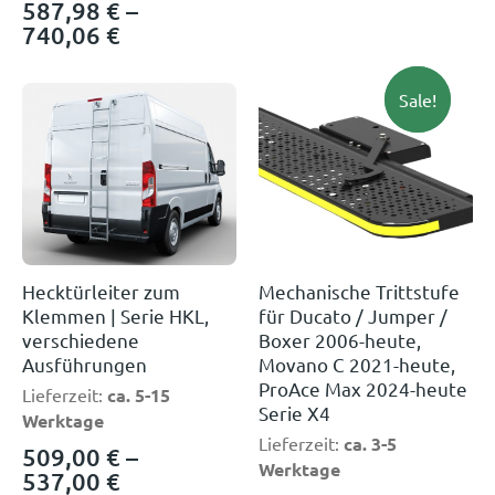
587,98
€
–
740,06
€
Neu!
Sale!
Hecktürleiter zum
Mechanische Trittstufe
Klemmen | Serie HKL,
für Ducato / Jumper /
verschiedene
Boxer 2006-heute,
Ausführungen
Movano C 2021-heute,
ProAce Max 2024-heute
Lieferzeit:
ca. 5-15
Serie X4
Werktage
Lieferzeit:
ca. 3-5
509,00
€
–
Werktage
537,00
€