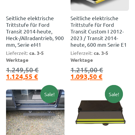
Seitliche elektrische
Seitliche elektrische
Trittstufe für Ford
Trittstufe für Ford
Transit 2014-heute,
Transit Custom I 2012-
Heck-/Allradantrieb, 900
2023 / Transit 2014-
mm, Serie eM1
heute, 600 mm Serie E1
Lieferzeit:
ca. 3-5
Lieferzeit:
ca. 3-5
Werktage
Werktage
1.249,50
€
1.215,00
€
1.124,55
€
1.093,50
€
Sale!
Neu!
Sale!