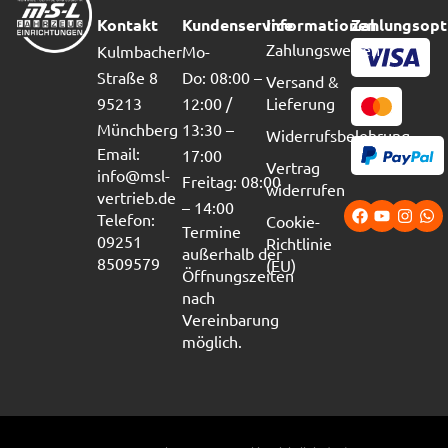
Kontakt
Kundenservice
Informationen
Zahlungsopt
Zahlungsweisen
Kulmbacher
Mo-
Straße 8
Do: 08:00 –
Versand &
95213
12:00 /
Lieferung
Münchberg
13:30 –
Widerrufsbelehrung
Email:
17:00
Vertrag
info@msl-
Freitag: 08:00
widerrufen
vertrieb.de
– 14:00
Telefon:
Cookie-
Termine
09251
Richtlinie
außerhalb der
8509579
(EU)
Öffnungszeiten
nach
Vereinbarung
möglich.