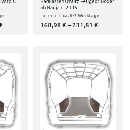
ivaro C
Radkastenschutz Peugeot Boxer
ab Baujahr 2006
ge
Lieferzeit:
ca. 5-7 Werktage
€
168,98
€
–
231,81
€