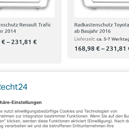
nschutz Renault Trafic
Radkastenschutz Toyot
hr 2014
ab Baujahr 2016
Lieferzeit:
ca. 5-7 Werkta
8
€
–
231,81
€
168,98
€
–
231,81
1
2
3
4
Montage Team 
Fahrzeugeinrichtungen sin