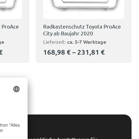
a ProAce
Radkastenschutz Toyota ProAce
City ab Baujahr 2020
ge
Lieferzeit:
ca. 5-7 Werktage
€
168,98
€
–
231,81
€
buchen
d mehr als nur praktische Ausstattungen für