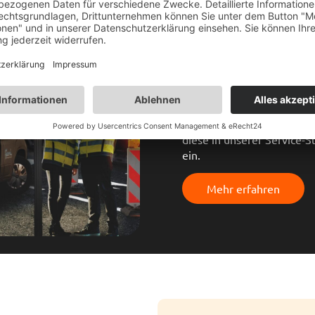
Transporter. Sie sind der 
nicht nur Zeit spart, sond
Unsere Einrichtungskonzep
Oberfranken sind darauf au
professionell zu wirken.
Zusätzlich verwandeln wir 
Nehmen Sie persönlichen K
planen Ihre Fahrzeugeinr
diese in unserer Service-
ein.
Mehr erfahren