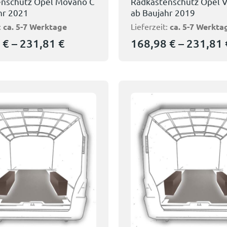
enschutz Opel Movano C
Radkastenschutz Opel V
hr 2021
ab Baujahr 2019
:
ca. 5-7 Werktage
Lieferzeit:
ca. 5-7 Werkta
8
€
–
231,81
€
168,98
€
–
231,81