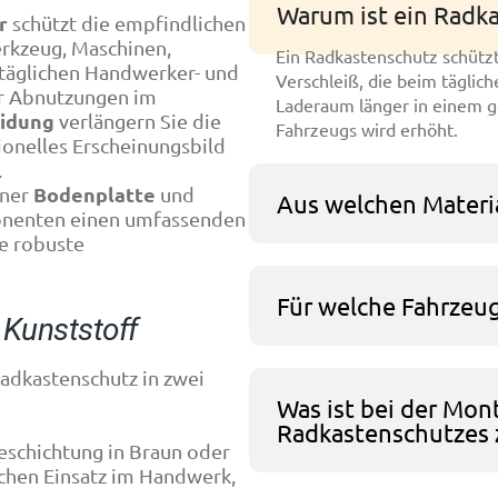
Warum ist ein Radka
r
schützt die empfindlichen
rkzeug, Maschinen,
Ein Radkastenschutz schützt
 täglichen Handwerker- und
Verschleiß, die beim täglic
er Abnutzungen im
Laderaum länger in einem g
idung
verlängern Sie die
Fahrzeugs wird erhöht.
ionelles Erscheinungsbild
.
Bodenplatte
iner
und
Aus welchen Materi
onenten einen umfassenden
e robuste
Für welche Fahrzeug
 Kunststoff
Radkastenschutz in zwei
Was ist bei der Mon
Radkastenschutzes 
eschichtung in Braun oder
ichen Einsatz im Handwerk,