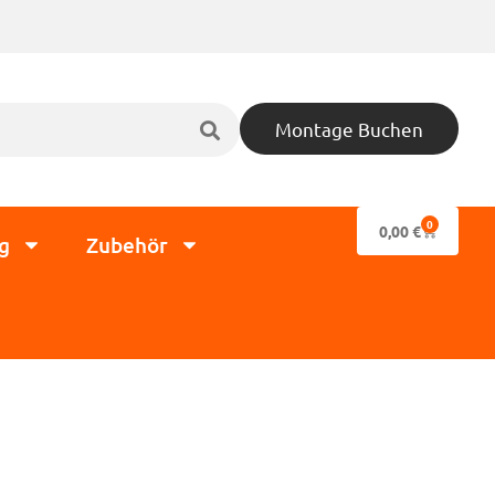
Montage Buchen
0
0,00
€
g
Zubehör