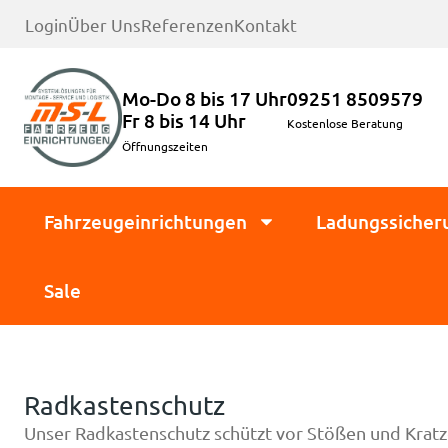
Login
Über Uns
Referenzen
Kontakt
Mo-Do 8 bis 17 Uhr
09251 8509579
Fr 8 bis 14 Uhr
Kostenlose Beratung
Öffnungszeiten
Fahrzeugeinrichtungen
Ladungssicher
Sale
Radkastenschutz
Unser Radkastenschutz schützt vor Stößen und Kratz