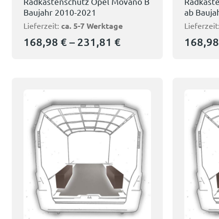
Radkastenschutz Opel Movano B
Radkast
Baujahr 2010-2021
ab Bauja
Lieferzeit:
ca. 5-7 Werktage
Lieferzeit
168,98
€
–
231,81
€
168,9