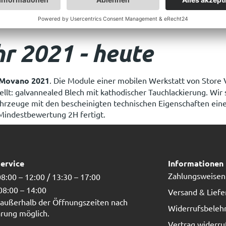
 stark: Bei dieser technologischen Behandlung wird das Blech in
 bildet eine gleichmäßige Schutzschicht, die den Angriff durc
r 2021 - heute
Movano 2021
. Die Module einer mobilen Werkstatt von Store 
: galvannealed Blech mit kathodischer Tauchlackierung. Wir si
ahrzeuge mit den bescheinigten technischen Eigenschaften ein
Mindestbewertung 2H fertigt.
ervice
Informationen
Zahlungsweisen
8:00 – 12:00 / 13:30 – 17:00
 08:00 – 14:00
Versand & Lief
außerhalb der Öffnungszeiten nach
Widerrufsbeleh
rung möglich.
Vertrag widerru