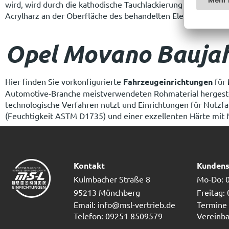
wird, wird durch die kathodische Tauchlackierung strategisch
Acrylharz an der Oberfläche des behandelten Elements ab und
Opel Movano Baujah
Hier finden Sie vorkonfigurierte
Fahrzeugeinrichtungen
für
Automotive-Branche meistverwendeten Rohmaterial hergestellt
technologische Verfahren nutzt und Einrichtungen für Nutzf
(Feuchtigkeit ASTM D1735) und einer exzellenten Härte mit 
Kontakt
Kundens
Kulmbacher Straße 8
Mo-Do: 0
95213 Münchberg
Freitag:
Email: info@msl-vertrieb.de
Termine 
Telefon: 09251 8509579
Vereinba