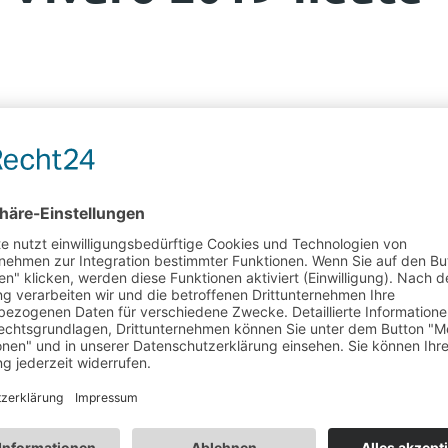
2018 - heute
Combo Nutzfahrzeuge
. Stecken Sie die Robustheit der Store
d Blech hergestellt und kathodisch tauchlackiert; deshalb ist d
ler, der diese Technologie einsetzt, bei der die Blechdicke dur
 2019 - heute
Vivaro
. Die Store Van Einrichtungen für die
Nutzfahrzeuge O
nnealed Blech für die Herstellung der Module. Dieses besonde