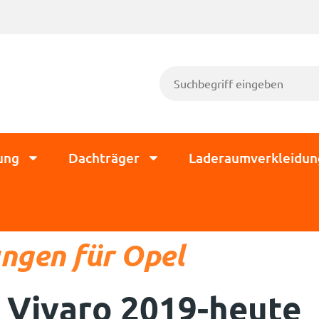
ung
Dachträger
Laderaumverkleidun
ngen für Opel
Vivaro 2019-heute