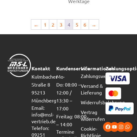
Werktage
←
1
2
3
4
5
6
→
Kontakt
Kundenservice
Informationen
Zahlungsopt
Zahlungsweisen
Kulmbacher
Mo-
Straße 8
Do: 08:00 –
Versand &
95213
12:00 /
Lieferung
Münchberg
13:30 –
Widerrufsbelehrung
Email:
17:00
Vertrag
info@msl-
Freitag: 08:00
widerrufen
vertrieb.de
– 14:00
Telefon:
Cookie-
Termine
09251
Richtlinie