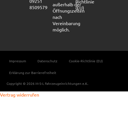
09251
Richtlinie
außerhalb der
8509579
(EU)
Öffnungszeiten
nach
Vereinbarung
möglich.
Impressum
Datenschutz
Cookie-Richtlinie (EU)
Erklärung zur Barrierefreiheit
Copyright © 2026 M-S-L Fahrzeugeinrichtungen e.K.
Vertrag widerrufen