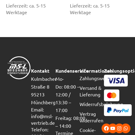
Lieferzeit:
ca. 5-15
Lieferzeit:
ca. 5-15
Werktage
Werktage
Kontakt
Kundenservice
Informationen
Zahlungsopt
Zahlungsweisen
Kulmbacher
Mo-
Straße 8
Do: 08:00 –
Versand &
95213
12:00 /
Lieferung
Münchberg
13:30 –
Widerrufsbelehrung
Email:
17:00
Vertrag
info@msl-
Freitag: 08:00
widerrufen
vertrieb.de
– 14:00
Telefon:
Cookie-
Termine