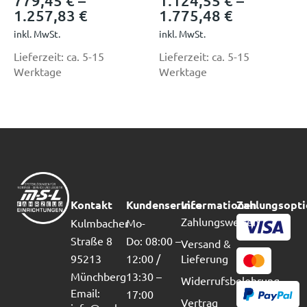
779,45
€
–
1.124,55
€
–
1.257,83
€
1.775,48
€
inkl. MwSt.
inkl. MwSt.
Lieferzeit:
ca. 5-15
Lieferzeit:
ca. 5-15
Werktage
Werktage
Kontakt
Kundenservice
Informationen
Zahlungsopt
Zahlungsweisen
Kulmbacher
Mo-
Straße 8
Do: 08:00 –
Versand &
95213
12:00 /
Lieferung
Münchberg
13:30 –
Widerrufsbelehrung
Email:
17:00
Vertrag