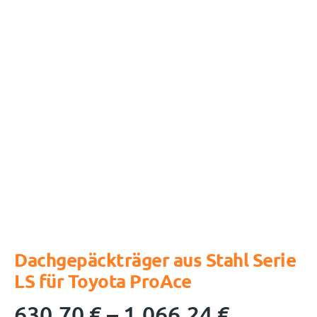
Dachgepäckträger aus Stahl Serie
LS für Toyota ProAce
630,70
€
–
1.066,24
€