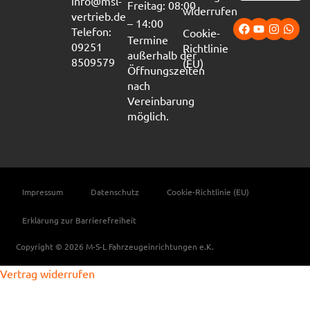
info@msl-
Freitag: 08:00
widerrufen
vertrieb.de
– 14:00
Telefon:
Cookie-
Termine
09251
Richtlinie
außerhalb der
8509579
(EU)
Öffnungszeiten
nach
Vereinbarung
möglich.
Impressum
Datenschutz
Cookie-Richtlinie (EU)
Erklärung zur Barrierefreiheit
Copyright © 2026 M-S-L Fahrzeugeinrichtungen e.K.
Vertrag widerrufen