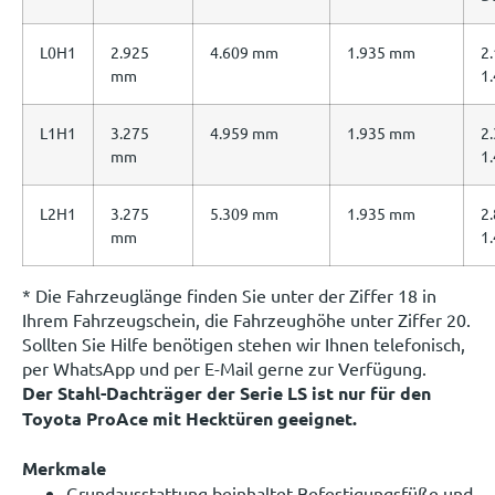
L0H1
2.925
4.609 mm
1.935 mm
2.
mm
1
L1H1
3.275
4.959 mm
1.935 mm
2.
mm
1
L2H1
3.275
5.309 mm
1.935 mm
2.
mm
1
* Die Fahrzeuglänge finden Sie unter der Ziffer 18 in
Ihrem Fahrzeugschein, die Fahrzeughöhe unter Ziffer 20.
Sollten Sie Hilfe benötigen stehen wir Ihnen telefonisch,
per WhatsApp und per E-Mail gerne zur Verfügung.
Der Stahl-Dachträger der Serie LS ist nur für den
Toyota ProAce mit Hecktüren geeignet.
Merkmale
Grundausstattung beinhaltet Befestigungsfüße und