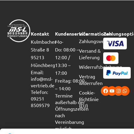
Kontakt
Kundenservice
Informationen
Zahlungsopt
Zahlungsweisen
Kulmbacher
Mo-
Straße 8
Do: 08:00 –
Versand &
95213
12:00 /
Lieferung
Münchberg
13:30 –
Widerrufsbelehrung
Email:
17:00
Vertrag
info@msl-
Freitag: 08:00
widerrufen
vertrieb.de
– 14:00
Telefon:
Cookie-
Termine
09251
Richtlinie
außerhalb der
8509579
(EU)
Öffnungszeiten
nach
Vereinbarung
möglich.