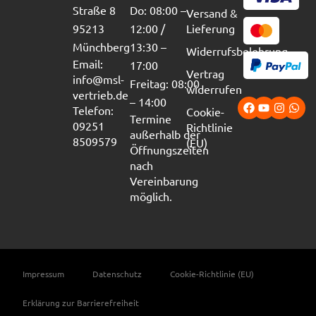
Straße 8
Do: 08:00 –
Versand &
95213
12:00 /
Lieferung
Münchberg
13:30 –
Widerrufsbelehrung
Email:
17:00
Vertrag
info@msl-
Freitag: 08:00
widerrufen
vertrieb.de
– 14:00
Telefon:
Cookie-
Termine
09251
Richtlinie
außerhalb der
8509579
(EU)
Öffnungszeiten
nach
Vereinbarung
möglich.
Impressum
Datenschutz
Cookie-Richtlinie (EU)
Erklärung zur Barrierefreiheit