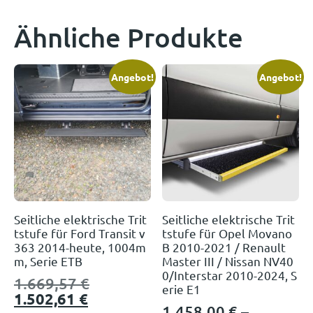
Ähnliche Produkte
Angebot!
Angebot!
Seitliche elektrische Trit
Seitliche elektrische Trit
tstufe für Ford Transit v
tstufe für Opel Movano
363 2014-heute, 1004m
B 2010-2021 / Renault
m, Serie ETB
Master III / Nissan NV40
0/Interstar 2010-2024, S
1.669,57
€
erie E1
1.502,61
€
1.458,00
€
–