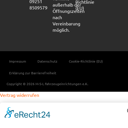
09251
Richtlinie
außerhalb der
8509579
(EU)
Öffnungszeiten
nach
Vereinbarung
möglich.
Impressum
Datenschutz
Cookie-Richtlinie (EU)
Erklärung zur Barrierefreiheit
Copyright © 2026 M-S-L Fahrzeugeinrichtungen e.K.
Vertrag widerrufen