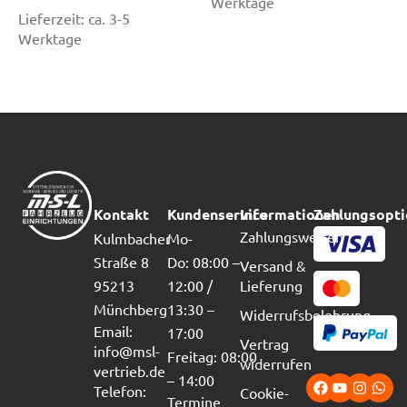
Werktage
Lieferzeit:
ca. 3-5
Werktage
Kontakt
Kundenservice
Informationen
Zahlungsopt
Zahlungsweisen
Kulmbacher
Mo-
Straße 8
Do: 08:00 –
Versand &
95213
12:00 /
Lieferung
Münchberg
13:30 –
Widerrufsbelehrung
Email:
17:00
Vertrag
info@msl-
Freitag: 08:00
widerrufen
vertrieb.de
– 14:00
Telefon:
Cookie-
Termine