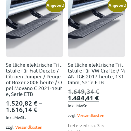
Angebot!
Angebot!
Seitliche elektrische Trit
Seitliche elektrische Trit
tstufe für Fiat Ducato /
tstufe für VW Crafter/ M
Citroen Jumper / Peuge
AN TGE 2017-heute, 131
ot Boxer 2006-heute / O
0mm, Serie ETB
pel Movano C 2021-heut
1.649,34
€
e, Serie ETB
1.484,41
€
1.520,82
€
–
inkl. MwSt.
1.616,14
€
zzgl.
Versandkosten
inkl. MwSt.
Lieferzeit:
ca. 3-5
zzgl.
Versandkosten