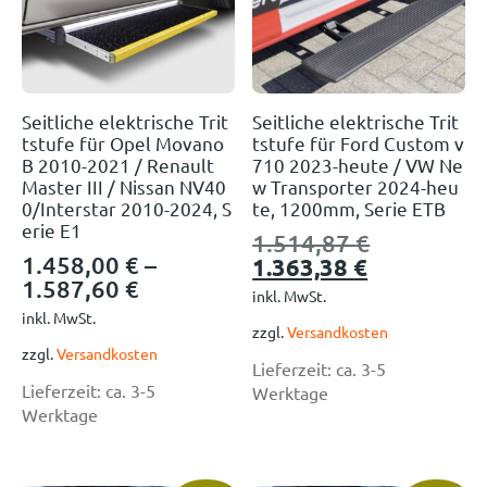
Seitliche elektrische Trit
Seitliche elektrische Trit
tstufe für Opel Movano
tstufe für Ford Custom v
B 2010-2021 / Renault
710 2023-heute / VW Ne
Master III / Nissan NV40
w Transporter 2024-heu
0/Interstar 2010-2024, S
te, 1200mm, Serie ETB
erie E1
1.514,87
€
1.458,00
€
–
1.363,38
€
1.587,60
€
inkl. MwSt.
inkl. MwSt.
zzgl.
Versandkosten
zzgl.
Versandkosten
Lieferzeit:
ca. 3-5
Lieferzeit:
ca. 3-5
Werktage
Werktage