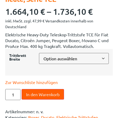
1.664,10
€
–
1.736,10
€
inkl. MwSt.
zzgl.
47,99
€
Versandkosten innerhalb von
Deutschland
Elektrische Heavy-Duty Teleskop-Trittstufe TCE für Fiat
Ducato, Citroën Jumper, Peugeot Boxer, Movano C und
ProAce Max. 400 kg Tragkraft. Vollautomatisch.
Trittbrett
Breite
Zur Wunschliste hinzufügen
In den Warenkorb
Artikelnummer:
n. v.
Kategorien:
Boxer
,
Ducato
,
Elektrische Trittstufen
,