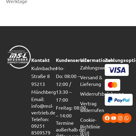
Werktage
Kontakt
Kundenservice
Informationen
Zahlungsopt
Zahlungsweisen
Kulmbacher
Mo-
Straße 8
Do: 08:00 –
Versand &
95213
12:00 /
Lieferung
Münchberg
13:30 –
Widerrufsbelehrung
Email:
17:00
Vertrag
info@msl-
Freitag: 08:00
widerrufen
vertrieb.de
– 14:00
Telefon:
Cookie-
Termine
09251
Richtlinie
außerhalb der
8509579
(EU)