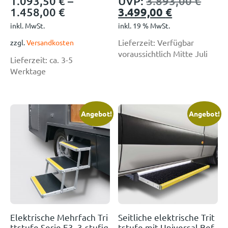
1.093,50
€
–
UVP:
3.893,00
€
1.458,00
€
3.499,00
€
inkl. MwSt.
inkl. 19 % MwSt.
Lieferzeit:
Verfügbar
zzgl.
Versandkosten
voraussichtlich Mitte Juli
Lieferzeit:
ca. 3-5
Werktage
Angebot!
Angebot!
Elektrische Mehrfach Tri
Seitliche elektrische Trit
ttstufe Serie E3, 3-stufig
tstufe mit Universal Bef