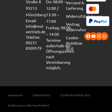
Straße 8
Do: 08:00 –
Versand &
95213
12:00 /
Lieferung
Münchberg
13:30 –
Widerrufsbelehrung
Email:
17:00
Vertrag
info@msl-
Freitag: 08:00
widerrufen
vertrieb.de
– 14:00
Telefon:
Cookie-
Termine
09251
Richtlinie
außerhalb der
8509579
(EU)
Öffnungszeiten
nach
Vereinbarung
möglich.
Impressum
Datenschutz
Cookie-Richtlinie (EU)
Erklärung zur Barrierefreiheit