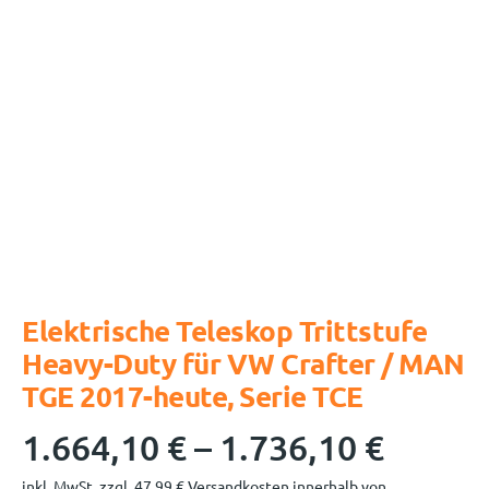
Elektrische Teleskop Trittstufe
Heavy-Duty für VW Crafter / MAN
TGE 2017-heute, Serie TCE
1.664,10
€
–
1.736,10
€
inkl. MwSt.
zzgl.
47,99
€
Versandkosten innerhalb von