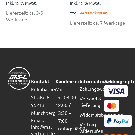
inkl. 19 % MwSt.
inkl. 19 % MwSt.
Lieferzeit:
ca. 3-5
zzgl.
Versandkosten
Werktage
Lieferzeit:
ca. 7 Werktage
Kontakt
Kundenservice
Informationen
Zahlungsopt
Zahlungsweisen
Kulmbacher
Mo-
Straße 8
Do: 08:00 –
Versand &
95213
12:00 /
Lieferung
Münchberg
13:30 –
Widerrufsbelehrung
Email:
17:00
Vertrag
info@msl-
Freitag: 08:00
widerrufen
vertrieb.de