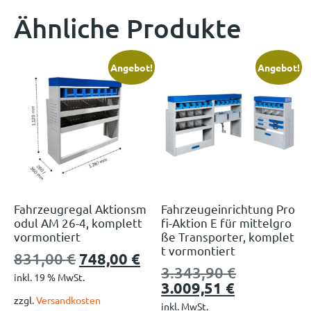
Ähnliche Produkte
Angebot!
Angebot!
Fahrzeugregal Aktionsm
Fahrzeugeinrichtung Pro
odul AM 26-4, komplett
fi-Aktion E für mittelgro
vormontiert
ße Transporter, komplet
t vormontiert
831,00
€
748,00
€
3.343,90
€
inkl. 19 % MwSt.
3.009,51
€
zzgl.
Versandkosten
inkl. MwSt.