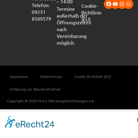
– 14:00
Telefon:
Cookie-
Termine
09251
Richtlinie
außerhalb der
8509579
(EU)
Öffnungszeiten
nach
Vereinbarung
möglich.
Impressum
Datenschutz
Cookie-Richtlinie (EU)
Erklärung zur Barrierefreiheit
Copyright © 2026 M-S-L Fahrzeugeinrichtungen e.K.
Vertrag widerrufen