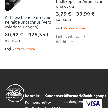
Endkappe für Airlineschi
ene eckig
3,79
€
–
39,99
€
Airlineschiene, Zurrschie
inkl. MwSt.
ne mit Rundschnur (vers
chiedene Längen)
zzgl.
Versandkosten
80,92
€
–
426,35
€
Lieferzeit:
ca. 1-3
inkl. MwSt.
Werktage
zzgl.
Versandkosten
Kontakt
Kundenservice
Informationen
Zahlungsopt
Zahlungsweisen
Kulmbacher
Mo-