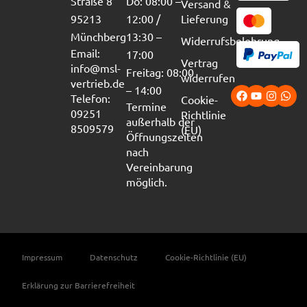
Straße 8
Do: 08:00 –
Versand &
95213
12:00 /
Lieferung
Münchberg
13:30 –
Widerrufsbelehrung
Email:
17:00
Vertrag
info@msl-
Freitag: 08:00
widerrufen
vertrieb.de
– 14:00
Telefon:
Cookie-
Termine
09251
Richtlinie
außerhalb der
8509579
(EU)
Öffnungszeiten
nach
Vereinbarung
möglich.
Impressum
Datenschutz
Cookie-Richtlinie (EU)
Erklärung zur Barrierefreiheit