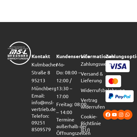
Kontakt
Kundenservice
Informationen
Zahlungsopt
Zahlungsweisen
Kulmbacher
Mo-
Straße 8
Do: 08:00 –
Versand &
95213
12:00 /
Lieferung
Münchberg
13:30 –
Widerrufsbelehrung
Email:
17:00
Vertrag
info@msl-
Freitag: 08:00
widerrufen
vertrieb.de
– 14:00
Telefon:
Cookie-
Termine
09251
Richtlinie
außerhalb der
8509579
(EU)
Öffnungszeiten