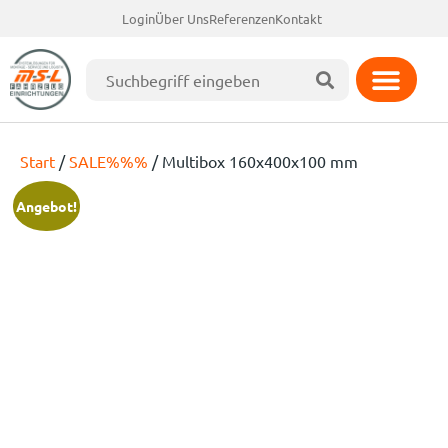
Login
Über Uns
Referenzen
Kontakt
Start
/
SALE%%%
/ Multibox 160x400x100 mm
Angebot!