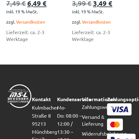
7,49
€
6,49
€
3,99
€
3,49
€
inkl. 19 % MwSt.
inkl. 19 % MwSt.
zzgl.
Versandkosten
zzgl.
Versandkosten
Lieferzeit:
ca. 2-3
Lieferzeit:
ca. 2-3
Werktage
Werktage
Kontakt
Kundenservice
Informationen
Zahlungsopt
Zahlungsweisen
Kulmbacher
Mo-
Straße 8
Do: 08:00 –
Versand &
95213
12:00 /
Lieferung
Münchberg
13:30 –
Widerrufsbelehrung