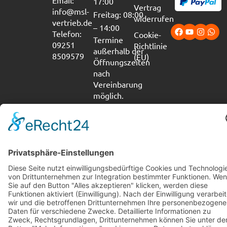
Email:
17:00
Vertrag
info@msl-
Freitag: 08:00
widerrufen
vertrieb.de
– 14:00
Telefon:
Cookie-
Termine
09251
Richtlinie
außerhalb der
8509579
(EU)
Öffnungszeiten
nach
Vereinbarung
möglich.
Impressum
Datenschutz
Cookie-Richtlinie (EU)
Erklärung zur Barrierefreiheit
Copyright © 2026 M-S-L Fahrzeugeinrichtungen e.K.
Vertrag widerrufen