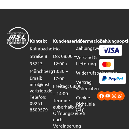
Kontakt
Kundenservice
Informationen
Zahlungsopt
Zahlungsweisen
Kulmbacher
Mo-
Straße 8
Do: 08:00 –
Versand &
95213
12:00 /
Lieferung
Münchberg
13:30 –
Widerrufsbelehrung
Email:
17:00
Vertrag
info@msl-
Freitag: 08:00
widerrufen
vertrieb.de
– 14:00
Telefon:
Cookie-
Termine
09251
Richtlinie
außerhalb der
8509579
(EU)
Öffnungszeiten
nach
Vereinbarung