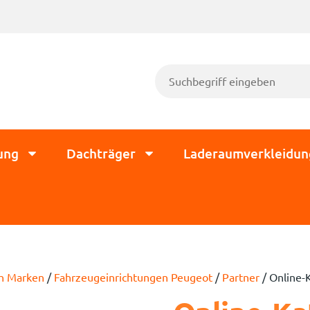
ung
Dachträger
Laderaumverkleidun
ch Marken
/
Fahrzeugeinrichtungen Peugeot
/
Partner
/ Online-