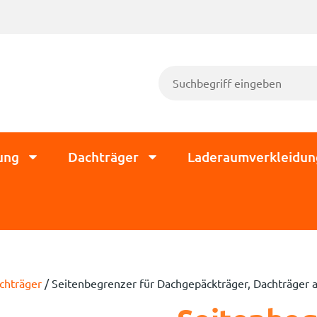
ung
Dachträger
Laderaumverkleidun
chträger
/ Seitenbegrenzer für Dachgepäckträger, Dachträger 