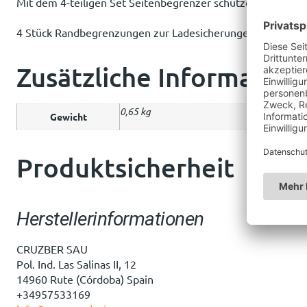
Mit dem 4-teiligen Set Seitenbegrenzer schützen Sie Ihre
4 Stück Randbegrenzungen zur Ladesicherungen für Dachg
Zusätzliche Information
0,65 kg
Gewicht
Produktsicherheit
Herstellerinformationen
CRUZBER SAU
Pol. Ind. Las Salinas II, 12
14960 Rute (Córdoba) Spain
+34957533169