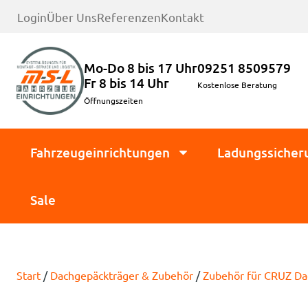
Login
Über Uns
Referenzen
Kontakt
Mo-Do 8 bis 17 Uhr
09251 8509579
Fr 8 bis 14 Uhr
Kostenlose Beratung
Öffnungszeiten
Fahrzeugeinrichtungen
Ladungssicher
Sale
Start
/
Dachgepäckträger & Zubehör
/
Zubehör für CRUZ Da