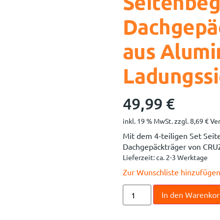
Seitenbeg
Dachgepäc
aus Alumi
Ladungss
49,99
€
inkl. 19 % MwSt.
zzgl.
8,69
€
Ver
Mit dem 4-teiligen Set Seit
Dachgepäckträger von CRUZ
Lieferzeit:
ca. 2-3 Werktage
Zur Wunschliste hinzufüge
In den Warenko