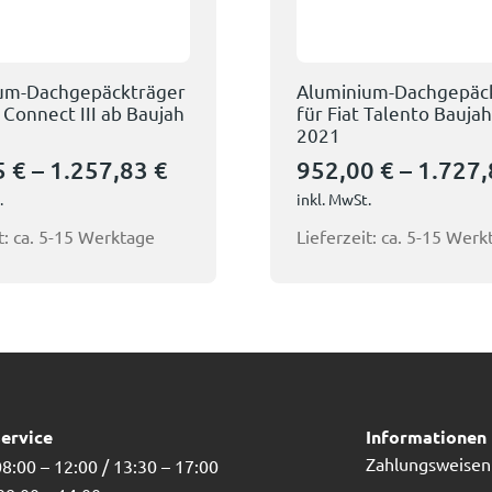
um-Dachgepäckträger
Aluminium-Dachgepäc
 Connect III ab Baujah
für Fiat Talento Bauja
2021
5
€
–
1.257,83
€
952,00
€
–
1.727
.
inkl. MwSt.
t:
ca. 5-15 Werktage
Lieferzeit:
ca. 5-15 Werk
ervice
Informationen
Zahlungsweisen
8:00 – 12:00 / 13:30 – 17:00