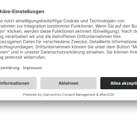
 Ladung auf Ihrem Alu-Dachgepäckträger von CRUZ vor dem heru
epäckträger LA – 10 cm hoch
en