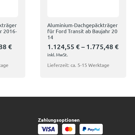
kträger
Aluminium-Dachgepäckträger
hr 2016-
für Ford Transit ab Baujahr 20
14
,88
€
1.124,55
€
–
1.775,48
€
inkl. MwSt.
tage
Lieferzeit:
ca. 5-15 Werktage
Zahlungsoptionen