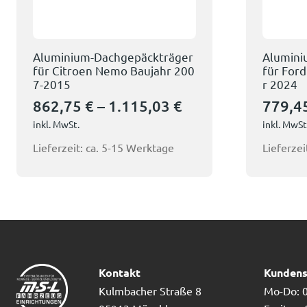
Aluminium-Dachgepäckträger
Alumini
für Citroen Nemo Baujahr 200
für Ford
7-2015
r 2024
862,75
€
–
1.115,03
€
779,4
inkl. MwSt.
inkl. MwSt
Lieferzeit:
ca. 5-15 Werktage
Lieferzei
Kontakt
Kundens
Kulmbacher Straße 8
Mo-Do: 0