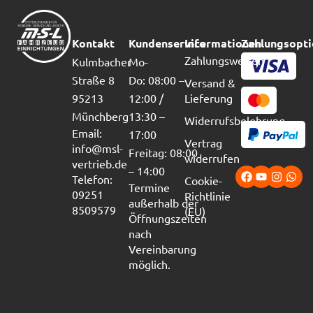
Kontakt
Kundenservice
Informationen
Zahlungsopt
Zahlungsweisen
Kulmbacher
Mo-
Straße 8
Do: 08:00 –
Versand &
95213
12:00 /
Lieferung
Münchberg
13:30 –
Widerrufsbelehrung
Email:
17:00
Vertrag
info@msl-
Freitag: 08:00
widerrufen
vertrieb.de
– 14:00
Telefon:
Cookie-
Termine
09251
Richtlinie
außerhalb der
8509579
(EU)
Öffnungszeiten
nach
Vereinbarung
möglich.