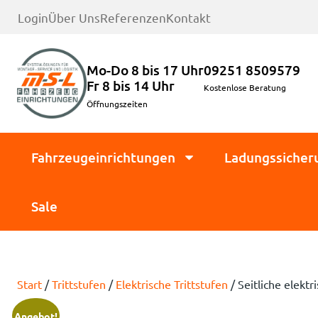
Login
Über Uns
Referenzen
Kontakt
Mo-Do 8 bis 17 Uhr
09251 8509579
Fr 8 bis 14 Uhr
Kostenlose Beratung
Öffnungszeiten
Fahrzeugeinrichtungen
Ladungssicher
Sale
Start
/
Trittstufen
/
Elektrische Trittstufen
/ Seitliche elekt
Angebot!