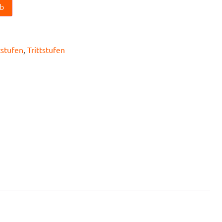
rb
tstufen
,
Trittstufen