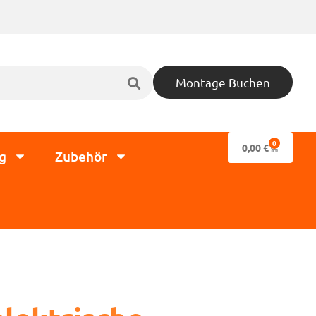
Montage Buchen
0
0,00
€
g
Zubehör