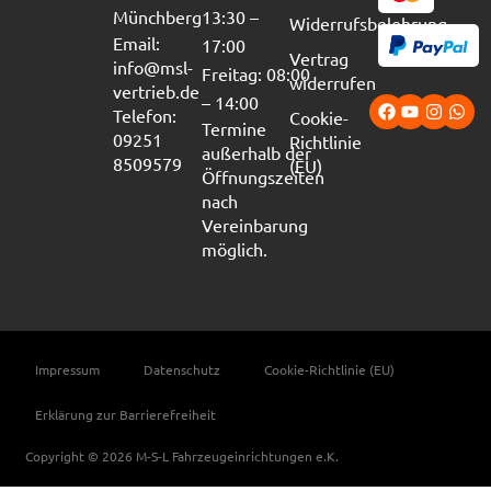
Münchberg
13:30 –
Widerrufsbelehrung
Email:
17:00
Vertrag
info@msl-
Freitag: 08:00
widerrufen
vertrieb.de
– 14:00
Telefon:
Cookie-
Termine
09251
Richtlinie
außerhalb der
8509579
(EU)
Öffnungszeiten
nach
Vereinbarung
möglich.
Impressum
Datenschutz
Cookie-Richtlinie (EU)
Erklärung zur Barrierefreiheit
Copyright © 2026 M-S-L Fahrzeugeinrichtungen e.K.