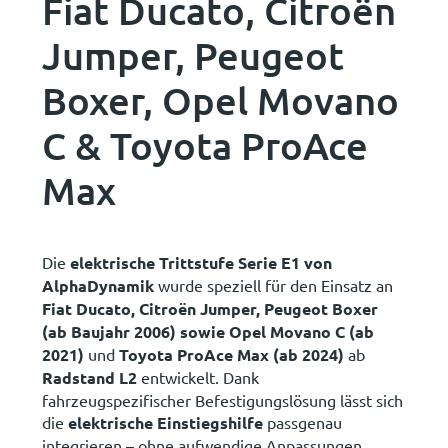
Fiat Ducato, Citroën
Jumper, Peugeot
Boxer, Opel Movano
C & Toyota ProAce
Max
Die
elektrische Trittstufe Serie E1 von
AlphaDynamik
wurde speziell für den Einsatz an
Fiat Ducato
,
Citroën Jumper
,
Peugeot Boxer
(ab Baujahr 2006) sowie
Opel Movano C
(ab
2021)
und
Toyota ProAce Max (ab 2024)
ab
Radstand L2
entwickelt. Dank
fahrzeugspezifischer Befestigungslösung lässt sich
die
elektrische Einstiegshilfe
passgenau
integrieren – ohne aufwendige Anpassungen.