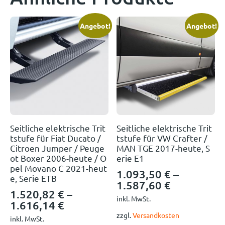
Angebot!
Angebot!
Seitliche elektrische Trit
Seitliche elektrische Trit
tstufe für Fiat Ducato /
tstufe für VW Crafter /
Citroen Jumper / Peuge
MAN TGE 2017-heute, S
ot Boxer 2006-heute / O
erie E1
pel Movano C 2021-heut
1.093,50
€
–
e, Serie ETB
1.587,60
€
1.520,82
€
–
inkl. MwSt.
1.616,14
€
zzgl.
Versandkosten
inkl. MwSt.