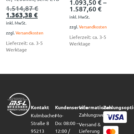
1.093,50
€
–
1.514,87
€
1.587,60
€
1.363,38
€
inkl. MwSt.
inkl. MwSt.
zzgl.
Versandkosten
zzgl.
Versandkosten
Lieferzeit:
ca. 3-5
Lieferzeit:
ca. 3-5
Werktage
Werktage
Kontakt
Kundenservice
Informationen
Zahlungsopt
Zahlungsweisen
Kulmbacher
Mo-
Straße 8
Do: 08:00 –
Versand &
95213
12:00 /
Lieferung