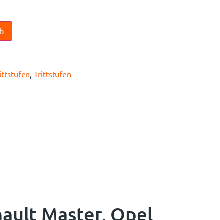
n
rb
ittstufen
,
Trittstufen
nault Master, Opel