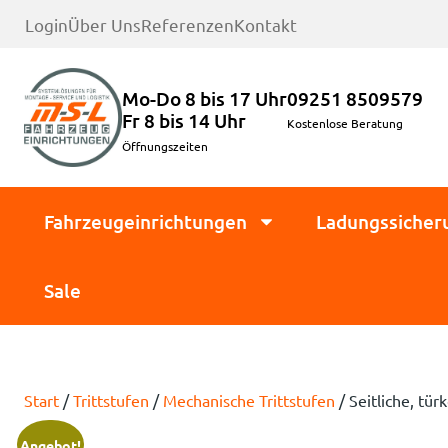
Login
Über Uns
Referenzen
Kontakt
Mo-Do 8 bis 17 Uhr
09251 8509579
Fr 8 bis 14 Uhr
Kostenlose Beratung
Öffnungszeiten
Fahrzeugeinrichtungen
Ladungssicher
Sale
Start
/
Trittstufen
/
Mechanische Trittstufen
/ Seitliche, tü
Angebot!