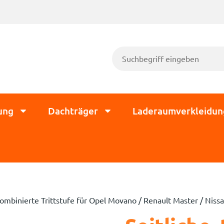
ung
Dachträger
Laderaumverkleidun
rkombinierte Trittstufe für Opel Movano / Renault Master / Nis