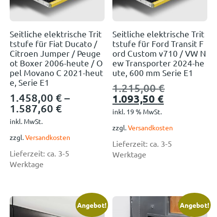
Seitliche elektrische Trit
Seitliche elektrische Trit
tstufe für Fiat Ducato /
tstufe für Ford Transit F
Citroen Jumper / Peuge
ord Custom v710 / VW N
ot Boxer 2006-heute / O
ew Transporter 2024-he
pel Movano C 2021-heut
ute, 600 mm Serie E1
e, Serie E1
1.215,00
€
1.458,00
€
–
1.093,50
€
1.587,60
€
inkl. 19 % MwSt.
inkl. MwSt.
zzgl.
Versandkosten
zzgl.
Versandkosten
Lieferzeit:
ca. 3-5
Lieferzeit:
ca. 3-5
Werktage
Werktage
Angebot!
Angebot!