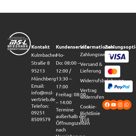
Kontakt
Kundenservice
Informationen
Zahlungsopt
Zahlungsweisen
Kulmbacher
Mo-
Straße 8
Do: 08:00 –
Versand &
95213
12:00 /
Lieferung
Münchberg
13:30 –
Widerrufsbelehrung
Email:
17:00
Vertrag
info@msl-
Freitag: 08:00
widerrufen
vertrieb.de
– 14:00
Telefon:
Cookie-
Termine
09251
Richtlinie
außerhalb der
8509579
(EU)
Öffnungszeiten
nach