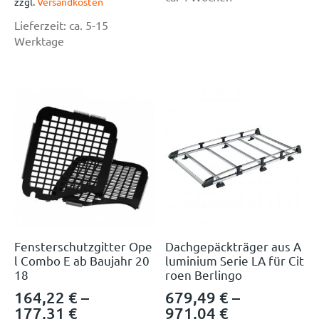
zzgl.
Versandkosten
Lieferzeit:
ca. 5-15
Werktage
Fensterschutzgitter Ope
Dachgepäckträger aus A
l Combo E ab Baujahr 20
luminium Serie LA für Cit
18
roen Berlingo
164,22
€
–
679,49
€
–
177,31
€
971,04
€