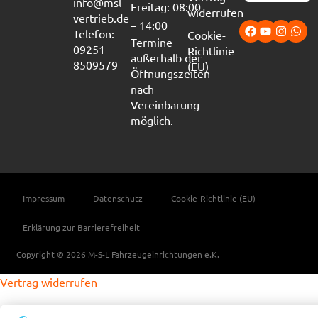
info@msl-
Freitag: 08:00
widerrufen
vertrieb.de
– 14:00
Telefon:
Cookie-
Termine
09251
Richtlinie
außerhalb der
8509579
(EU)
Öffnungszeiten
nach
Vereinbarung
möglich.
Impressum
Datenschutz
Cookie-Richtlinie (EU)
Erklärung zur Barrierefreiheit
Copyright © 2026 M-S-L Fahrzeugeinrichtungen e.K.
Vertrag widerrufen