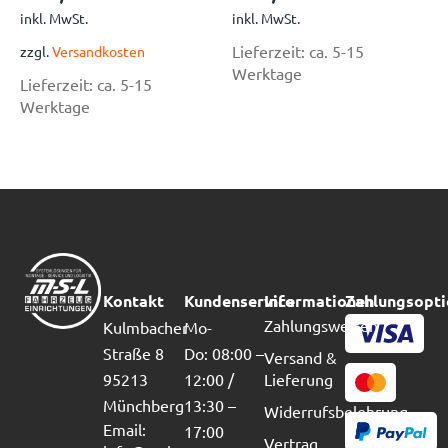
inkl. MwSt.
inkl. MwSt.
Lieferzeit:
ca. 5-15
zzgl.
Versandkosten
Werktage
Lieferzeit:
ca. 5-15
Werktage
Kontakt
Kundenservice
Informationen
Zahlungsopt
Zahlungsweisen
Kulmbacher
Mo-
Straße 8
Do: 08:00 –
Versand &
95213
12:00 /
Lieferung
Münchberg
13:30 –
Widerrufsbelehrung
Email:
17:00
Vertrag