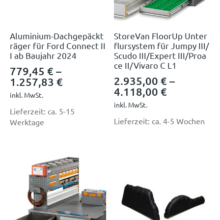
Aluminium-Dachgepäckt
StoreVan FloorUp Unter
räger für Ford Connect II
flursystem für Jumpy III/
I ab Baujahr 2024
Scudo III/Expert III/Proa
ce II/Vivaro C L1
779,45
€
–
2.935,00
€
–
1.257,83
€
4.118,00
€
inkl. MwSt.
inkl. MwSt.
Lieferzeit:
ca. 5-15
Lieferzeit:
ca. 4-5 Wochen
Werktage