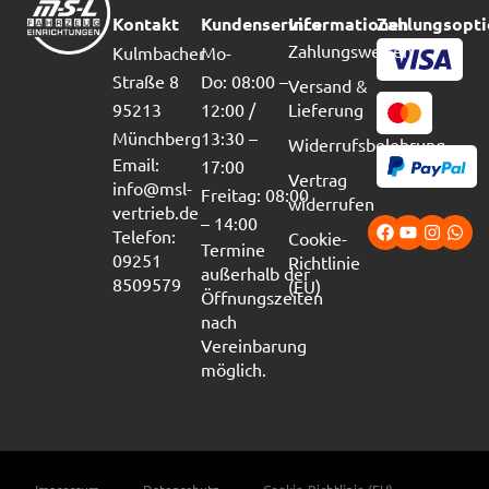
Kontakt
Kundenservice
Informationen
Zahlungsopt
Zahlungsweisen
Kulmbacher
Mo-
Straße 8
Do: 08:00 –
Versand &
95213
12:00 /
Lieferung
Münchberg
13:30 –
Widerrufsbelehrung
Email:
17:00
Vertrag
info@msl-
Freitag: 08:00
widerrufen
vertrieb.de
– 14:00
Telefon:
Cookie-
Termine
09251
Richtlinie
außerhalb der
8509579
(EU)
Öffnungszeiten
nach
Vereinbarung
möglich.