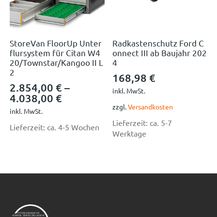
StoreVan FloorUp Unter
Radkastenschutz Ford C
flursystem für Citan W4
onnect III ab Baujahr 202
20/Townstar/Kangoo II L
4
2
168,98
€
2.854,00
€
–
inkl. MwSt.
4.038,00
€
zzgl.
Versandkosten
inkl. MwSt.
Lieferzeit:
ca. 5-7
Lieferzeit:
ca. 4-5 Wochen
Werktage