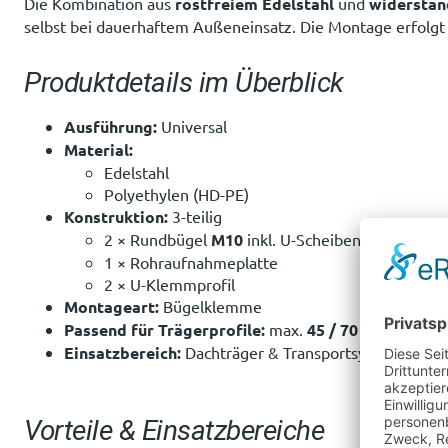
Die Kombination aus
rostfreiem Edelstahl
und
widerstan
selbst bei dauerhaftem Außeneinsatz. Die Montage erfolg
Produktdetails im Überblick
Ausführung:
Universal
Material:
Edelstahl
Polyethylen (HD-PE)
Konstruktion:
3-teilig
2 × Rundbügel
M10
inkl. U-Scheiben & Muttern
1 × Rohraufnahmeplatte
2 × U-Klemmprofil
Montageart:
Bügelklemme
Passend für Trägerprofile:
max.
45 / 70 × 50 mm
Einsatzbereich:
Dachträger & Transportsysteme
Vorteile & Einsatzbereiche