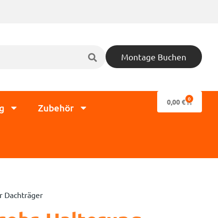
Montage Buchen
0
0,00
€
g
Zubehör
r Dachträger