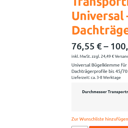
Transport
Universal
Dachträg
76,55
€
–
100
inkl. MwSt.
zzgl.
24,49
€
Versand
Universal Bügelklemme für 
Dachträgerprofile bis 45/7
Lieferzeit:
ca. 3-8 Werktage
Durchmesser Transport
Zur Wunschliste hinzufüge