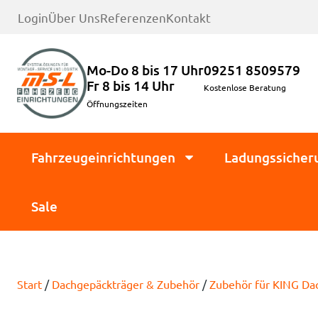
Login
Über Uns
Referenzen
Kontakt
Mo-Do 8 bis 17 Uhr
09251 8509579
Fr 8 bis 14 Uhr
Kostenlose Beratung
Öffnungszeiten
Fahrzeugeinrichtungen
Ladungssicher
Sale
Start
/
Dachgepäckträger & Zubehör
/
Zubehör für KING Da