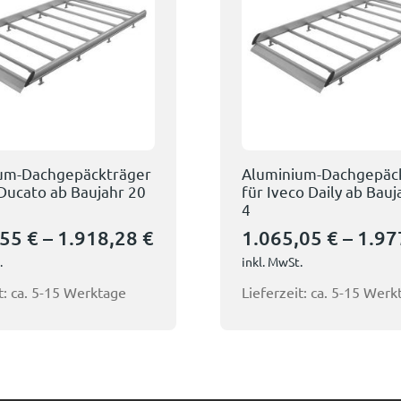
um-Dachgepäckträger
Aluminium-Dachgepäc
 Ducato ab Baujahr 20
für Iveco Daily ab Bau
4
,55
€
–
1.918,28
€
1.065,05
€
–
1.97
.
inkl. MwSt.
t:
ca. 5-15 Werktage
Lieferzeit:
ca. 5-15 Werk