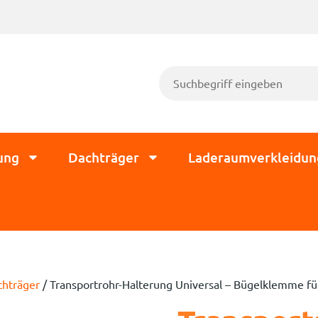
ung
Dachträger
Laderaumverkleidun
chträger
/ Transportrohr-Halterung Universal – Bügelklemme fü