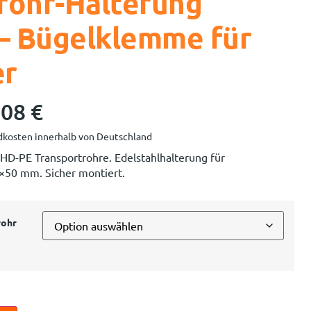
rohr-Halterung
 – Bügelklemme für
er
,08
€
kosten innerhalb von Deutschland
HD-PE Transportrohre. Edelstahlhalterung für
0×50 mm. Sicher montiert.
rohr
n