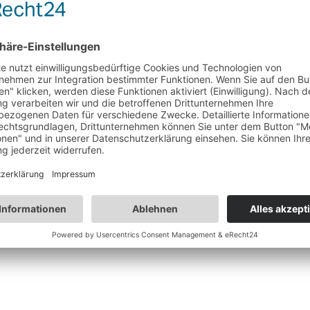
chen in geschlossenen Kraftfahrzeugen neben einer geeignete
 zwei Lüftungsöffnungen von mindestens je 100 cm² hergestel
ung).
en