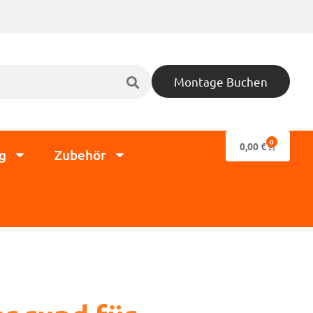
Montage Buchen
0
0,00
€
g
Zubehör