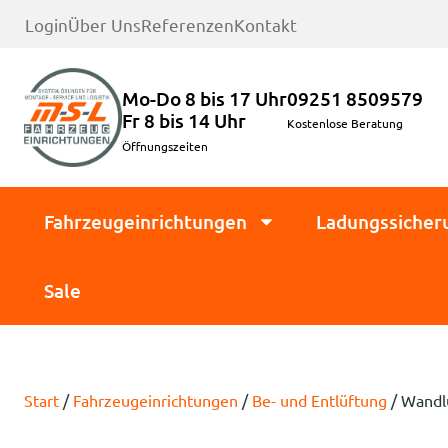
Login
Über Uns
Referenzen
Kontakt
Mo-Do 8 bis 17 Uhr
09251 8509579
Fr 8 bis 14 Uhr
Kostenlose Beratung
Öffnungszeiten
Fahrzeugeinrichtungen
Ladungssicher
Sale
Start
/
Fahrzeugeinrichtungen
/
Be- und Entlüftung
/ Wandlü