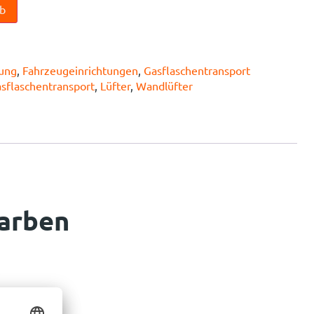
rb
tung
,
Fahrzeugeinrichtungen
,
Gasflaschentransport
sflaschentransport
,
Lüfter
,
Wandlüfter
Farben
.