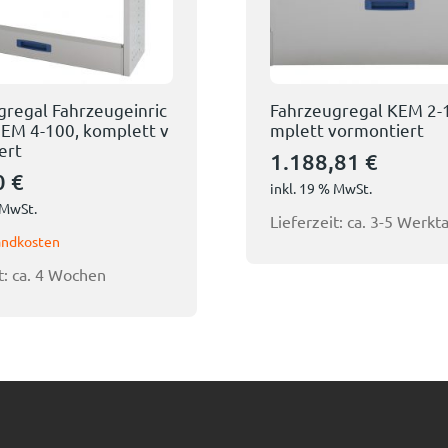
gregal Fahrzeugeinric
Fahrzeugregal KEM 2-
EM 4-100, komplett v
mplett vormontiert
ert
1.188,81
€
0
€
inkl. 19 % MwSt.
 MwSt.
Lieferzeit:
ca. 3-5 Werkt
andkosten
t:
ca. 4 Wochen