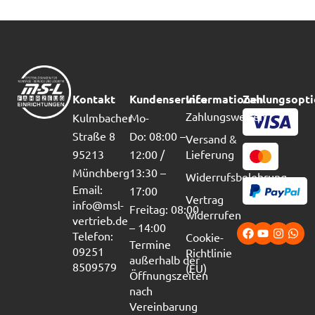
Kontakt
Kundenservice
Informationen
Zahlungsopt
Zahlungsweisen
Kulmbacher
Mo-
Straße 8
Do: 08:00 –
Versand &
95213
12:00 /
Lieferung
Münchberg
13:30 –
Widerrufsbelehrung
Email:
17:00
Vertrag
info@msl-
Freitag: 08:00
widerrufen
vertrieb.de
– 14:00
Telefon:
Cookie-
Termine
09251
Richtlinie
außerhalb der
8509579
(EU)
Öffnungszeiten
nach
Vereinbarung