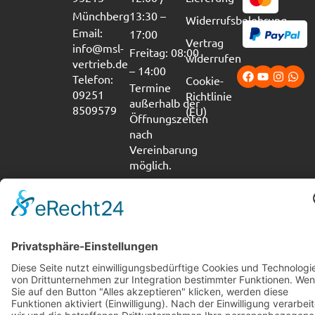
Münchberg
13:30 –
Widerrufsbelehrung
Email:
17:00
Vertrag
info@msl-
Freitag: 08:00
widerrufen
vertrieb.de
– 14:00
Telefon:
Cookie-
Termine
09251
Richtlinie
außerhalb der
8509579
(EU)
Öffnungszeiten
nach
Vereinbarung
möglich.
Impressum
Datenschutz
Cookie-Richtlinie (EU)
Erklärung zur Barrierefreiheit
Copyright © 2026 M-S-L Fahrzeugeinrichtungen e.K.