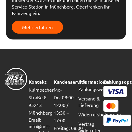
moderster CAD-Technik und bauen diese in unserer
Service-Station in Münchberg, Oberfranken Ihr
Fahrzeug ein.
Mehr erfahren
Kontakt
Kundenservice
Informationen
Zahlungsopt
Zahlungsweisen
Kulmbacher
Mo-
Straße 8
Do: 08:00 –
Versand &
95213
12:00 /
Lieferung
Münchberg
13:30 –
Widerrufsbelehrung
Email:
17:00
Vertrag
info@msl-
Freitag: 08:00
widerrufen