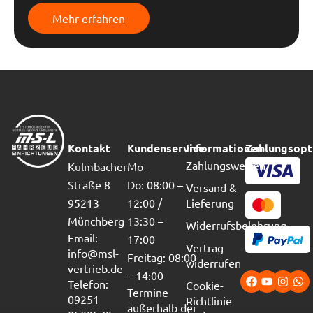
Mehr erfahren
Kontakt
Kundenservice
Informationen
Zahlungsopt
Zahlungsweisen
Kulmbacher
Mo-
Straße 8
Do: 08:00 –
Versand &
95213
12:00 /
Lieferung
Münchberg
13:30 –
Widerrufsbelehrung
Email:
17:00
Vertrag
info@msl-
Freitag: 08:00
widerrufen
vertrieb.de
– 14:00
Telefon:
Cookie-
Termine
09251
Richtlinie
außerhalb der