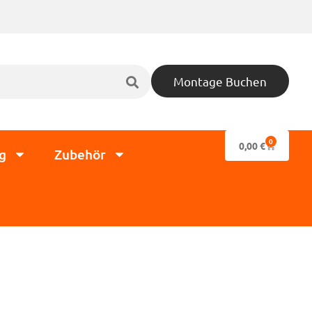
Montage Buchen
0
0,00
€
g
Zubehör