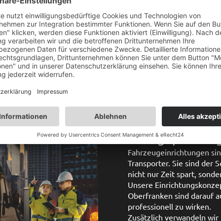
:
ca. 2-3 Werktage
€
Professionelle
Fahrzeugregale
Dachgepäckträge
Fahrzeugeinrichtungen sin
Transporter. Sie sind der 
nicht nur Zeit spart, sond
Unsere Einrichtungskonzep
Oberfranken sind darauf au
professionell zu wirken.
Zusätzlich verwandeln wir 