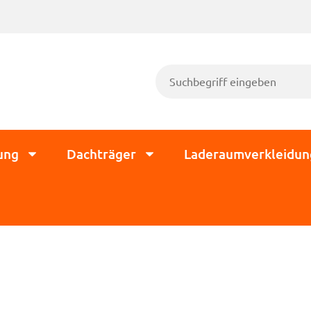
ung
Dachträger
Laderaumverkleidun