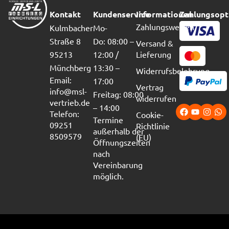
Kontakt
Kundenservice
Informationen
Zahlungsopt
Zahlungsweisen
Kulmbacher
Mo-
Straße 8
Do: 08:00 –
Versand &
95213
12:00 /
Lieferung
Münchberg
13:30 –
Widerrufsbelehrung
Email:
17:00
Vertrag
info@msl-
Freitag: 08:00
widerrufen
vertrieb.de
– 14:00
Telefon:
Cookie-
Termine
09251
Richtlinie
außerhalb der
8509579
(EU)
Öffnungszeiten
nach
Vereinbarung
möglich.