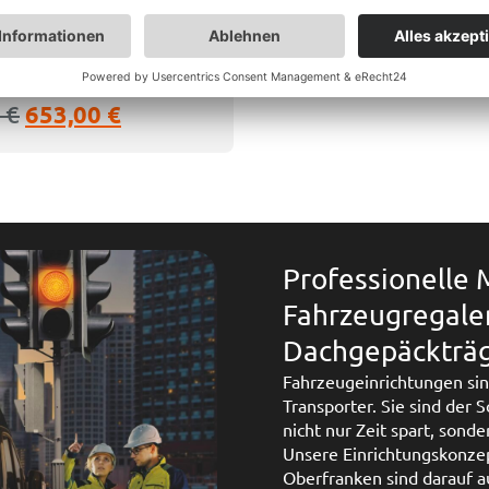
regal Aktionsmodul AM
mplett vormontiert
:
ca. 5-15 Werktage
0
€
653,00
€
Professionelle
Fahrzeugregale
Dachgepäckträge
Fahrzeugeinrichtungen sin
Transporter. Sie sind der 
nicht nur Zeit spart, sond
Unsere Einrichtungskonzep
Oberfranken sind darauf au