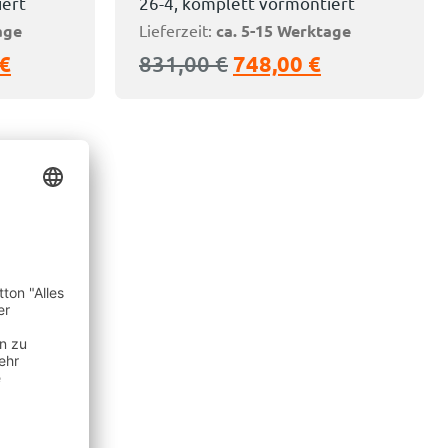
iert
26-4, komplett vormontiert
age
Lieferzeit:
ca. 5-15 Werktage
€
831,00
€
748,00
€