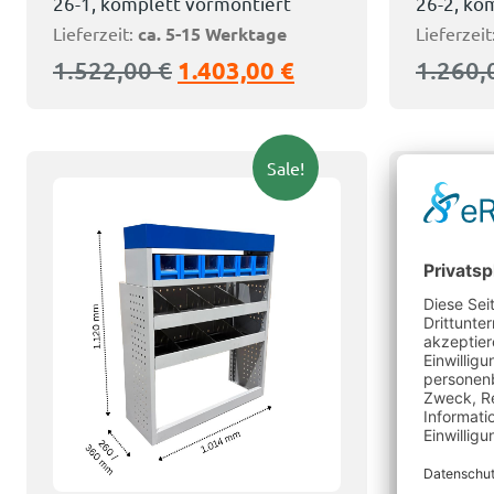
26-1, komplett vormontiert
26-2, ko
Lieferzeit:
ca. 5-15 Werktage
Lieferzeit
1.522,00
€
1.403,00
€
1.260
Sale!