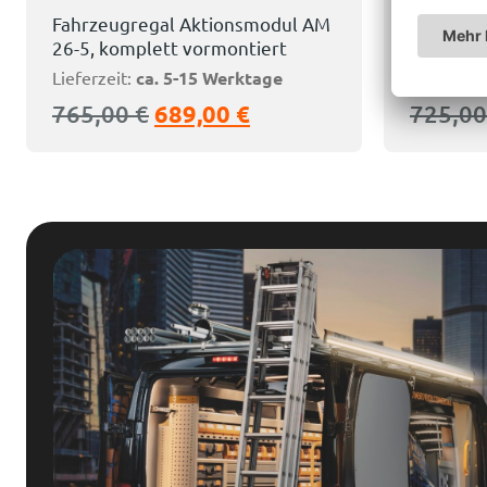
Fahrzeugregal Aktionsmodul AM
Fahrzeug
26-5, komplett vormontiert
26-6, ko
Lieferzeit:
ca. 5-15 Werktage
Lieferzeit
765,00
€
689,00
€
725,0