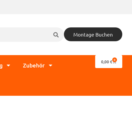
Montage Buchen
0
0,00
€
g
Zubehör