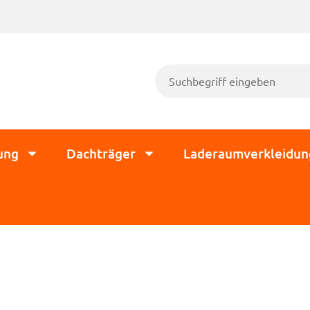
ung
Dachträger
Laderaumverkleidun