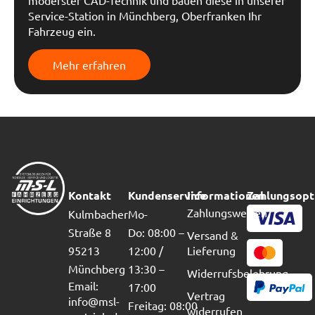
moderster CAD-Technik und bauen diese in unserer
Service-Station in Münchberg, Oberfranken Ihr
Fahrzeug ein.
Mehr erfahren
Kontakt
Kundenservice
Informationen
Zahlungsopt
Zahlungsweisen
Kulmbacher
Mo-
Straße 8
Do: 08:00 –
Versand &
95213
12:00 /
Lieferung
Münchberg
13:30 –
Widerrufsbelehrung
Email:
17:00
Vertrag
info@msl-
Freitag: 08:00
widerrufen