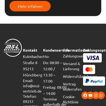
Mehr erfahren
Kontakt
Kundenservice
Informationen
Zahlungsopt
Zahlungsweisen
Kulmbacher
Mo-
Straße 8
Do: 08:00 –
Versand &
95213
12:00 /
Lieferung
Münchberg
13:30 –
Widerrufsbelehrung
Email:
17:00
Vertrag
info@msl-
Freitag: 08:00
widerrufen
vertrieb.de
– 14:00
Telefon:
Cookie-
Termine
09251
Richtlinie
außerhalb der