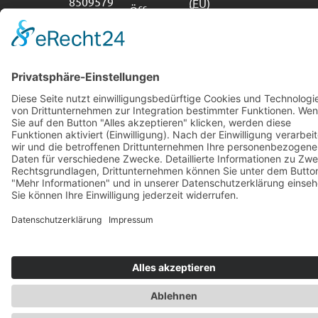
8509579
(EU)
Öffnungszeiten
nach
Vereinbarung
möglich.
Impressum
Datenschutz
Cookie-Richtlinie (EU)
Erklärung zur Barrierefreiheit
09251 85
Copyright © 2026 M-S-L Fahrzeugeinrichtungen e.K.
Kost
Ber
Vertrag widerrufen
0
0,00
€