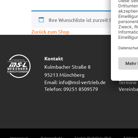
Ihre Wunschliste ist zurzeit leer.
Zurück zum Shop
Kontakt
Kundens
Kulmbacher Straße 8
Mo-Do: 0
95213 Münchberg
Freitag:
Email: info@msl-vertrieb.de
Termine 
Telefon: 09251 8509579
Vereinba
Impressum
Datenschutz
Cookie-Richtlinie (EU)
Erklärun