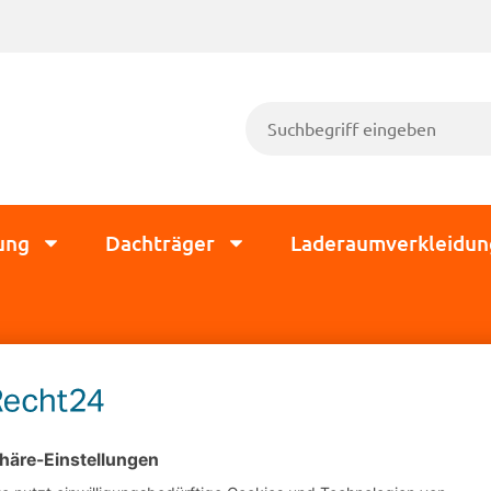
ung
Dachträger
Laderaumverkleidun