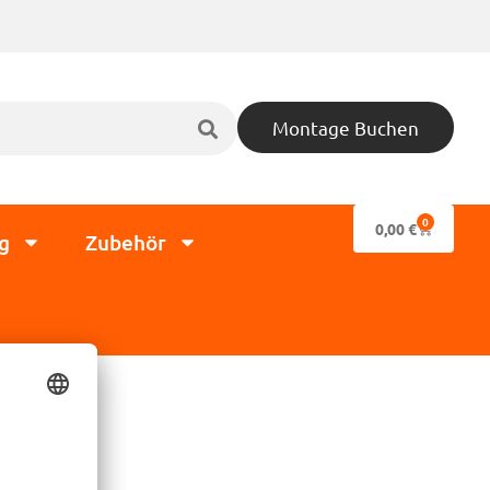
Montage Buchen
0
0,00
€
g
Zubehör