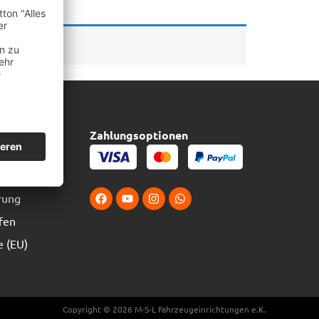
Zahlungsoptionen
erung
rung
fen
e (EU)
Copyright © 2026 M-S-L Fahrzeugeinrichtungen e.K.