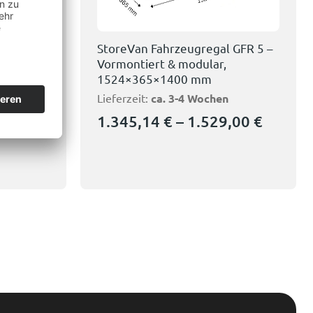
 GFR 4 –
StoreVan Fahrzeugregal GFR 5 –
Vormontiert & modular,
1524×365×1400 mm
Lieferzeit:
ca. 3-4 Wochen
,10
€
1.345,14
€
–
1.529,00
€