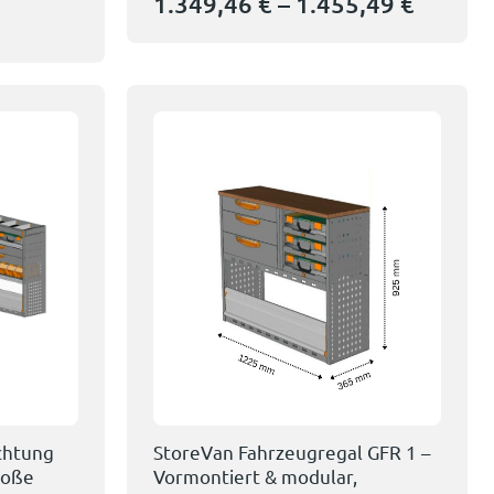
1.349,46
€
–
1.455,49
€
chtung
StoreVan Fahrzeugregal GFR 1 –
roße
Vormontiert & modular,