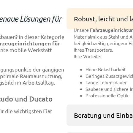
genaue Lösungen für
Robust, leicht und 
Unsere
Fahrzeugeinrichtun
sbauen? In dieser Kategorie
Materialmix aus Stahl und A
rzeugeinrichtungen für
bei gleichzeitig geringem E
iente mobile Werkstatt
Ihres Transporters.
Ihre Vorteile:
igungspunkte der gängigen
Hohe Belastbarkeit
 optimale Raumausnutzung,
Geringes Zusatzgewic
sbild im Arbeitsalltag.
Lange Lebensdauer
Saubere und sichere I
Professionelle Optik
Scudo und Ducato
r die wichtigsten Fiat
Beratung und Einba