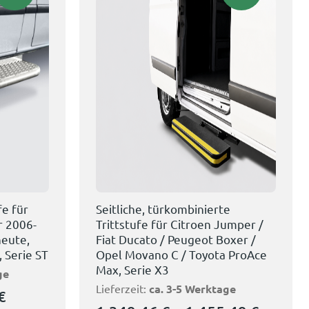
fe für
Seitliche, türkombinierte
r 2006-
Trittstufe für Citroen Jumper /
eute,
Fiat Ducato / Peugeot Boxer /
 Serie ST
Opel Movano C / Toyota ProAce
Max, Serie X3
ge
Lieferzeit:
ca. 3-5 Werktage
€