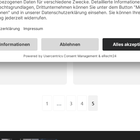
 Fahrzeugregal GFR 3 –
StoreVan Fahrzeugregal
ert & modular,
Vormontiert & modular,
65×1400 mm
1225×365×1400 mm
:
ca. 3-4 Wochen
Lieferzeit:
ca. 3-4 Wochen
9
€
–
1.144,47
€
1.165,36
€
–
1.339
1
…
3
4
5