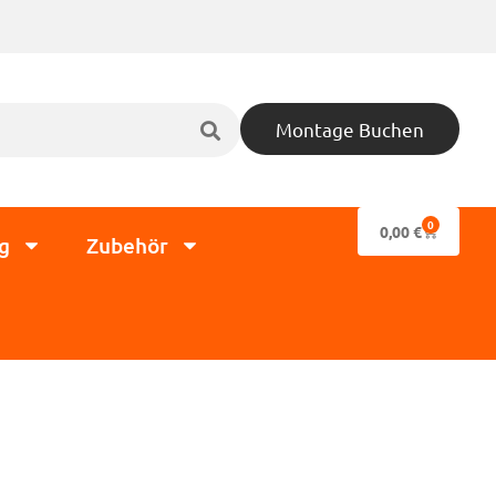
Montage Buchen
0
0,00
€
g
Zubehör