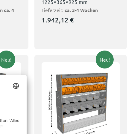
1225×365×925 mm
n ca. 4
Lieferzeit:
ca. 3-4 Wochen
1.942,12
€
Neu!
Neu!