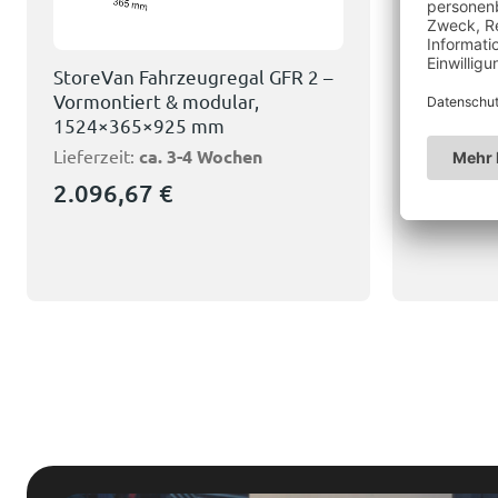
StoreVan Fahrzeugregal GFR 2 –
StoreVan
Vormontiert & modular,
Vormonti
1524×365×925 mm
1016×3
Lieferzeit:
ca. 3-4 Wochen
Lieferzeit
2.096,67
€
976,0