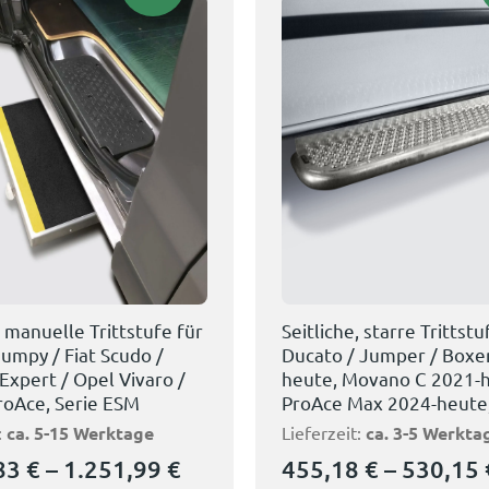
, manuelle Trittstufe für
Seitliche, starre Trittstu
Jumpy / Fiat Scudo /
Ducato / Jumper / Boxe
Expert / Opel Vivaro /
heute, Movano C 2021-h
roAce, Serie ESM
ProAce Max 2024-heute,
:
ca. 5-15 Werktage
Lieferzeit:
ca. 3-5 Werkta
,83
€
–
1.251,99
€
455,18
€
–
530,15