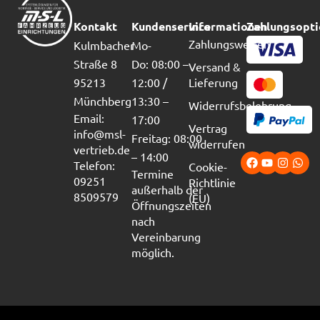
Kontakt
Kundenservice
Informationen
Zahlungsopt
Zahlungsweisen
Kulmbacher
Mo-
Straße 8
Do: 08:00 –
Versand &
95213
12:00 /
Lieferung
Münchberg
13:30 –
Widerrufsbelehrung
Email:
17:00
Vertrag
info@msl-
Freitag: 08:00
widerrufen
vertrieb.de
– 14:00
Telefon:
Cookie-
Termine
09251
Richtlinie
außerhalb der
8509579
(EU)
Öffnungszeiten
nach
Vereinbarung
möglich.