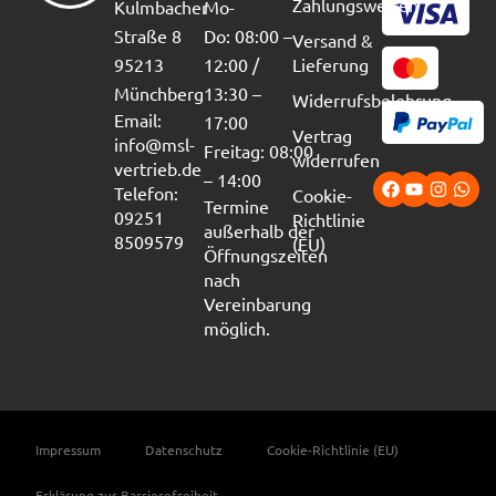
Zahlungsweisen
Kulmbacher
Mo-
Straße 8
Do: 08:00 –
Versand &
95213
12:00 /
Lieferung
Münchberg
13:30 –
Widerrufsbelehrung
Email:
17:00
Vertrag
info@msl-
Freitag: 08:00
widerrufen
vertrieb.de
– 14:00
Telefon:
Cookie-
Termine
09251
Richtlinie
außerhalb der
8509579
(EU)
Öffnungszeiten
nach
Vereinbarung
möglich.
Impressum
Datenschutz
Cookie-Richtlinie (EU)
Erklärung zur Barrierefreiheit