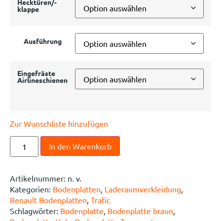
Hecktüren/-
klappe
Ausführung
Eingefräste
Airlineschienen
Zur Wunschliste hinzufügen
In den Warenkorb
Artikelnummer:
n. v.
Kategorien:
Bodenplatten
,
Laderaumverkleidung
,
Renault Bodenplatten
,
Trafic
Schlagwörter:
Bodenplatte
,
Bodenplatte braun
,