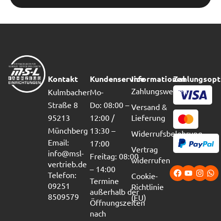
Kontakt
Kundenservice
Informationen
Zahlungsopt
Zahlungsweisen
Kulmbacher
Mo-
Straße 8
Do: 08:00 –
Versand &
95213
12:00 /
Lieferung
Münchberg
13:30 –
Widerrufsbelehrung
Email:
17:00
Vertrag
info@msl-
Freitag: 08:00
widerrufen
vertrieb.de
– 14:00
Telefon:
Cookie-
Termine
09251
Richtlinie
außerhalb der
8509579
(EU)
Öffnungszeiten
nach