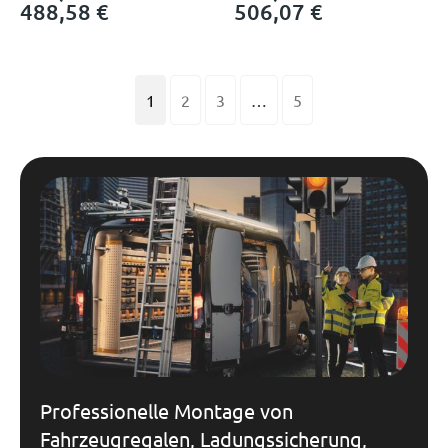
488,58
€
506,07
€
1
2
3
…
5
Professionelle Montage von
Fahrzeugregalen, Ladungssicherung,