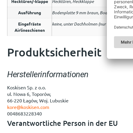
Hecktüren/-klappe
Hecktüren, Heckklappe
Ausführung
Bodenplatte 9 mm braun, Bodenplatte 9 mm
Eingefräste
keine, unter Dachholmen (nur 12mm Bodenp
Airlineschienen
Produktsicherheit
Herstellerinformationen
Koskisen Sp. z o.o.
ul. Nowa 6, Toporów,
66-220 Łagów, Woj. Lubuskie
kore@koskisen.com
0048683228340
Verantwortliche Person in der EU