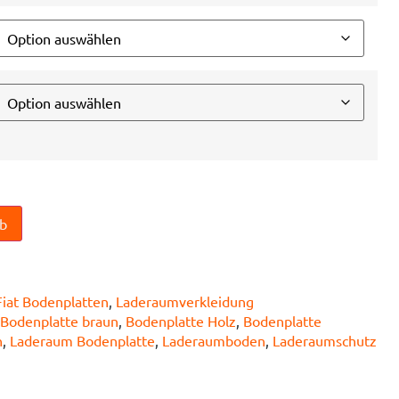
n
rb
Fiat Bodenplatten
,
Laderaumverkleidung
Bodenplatte braun
,
Bodenplatte Holz
,
Bodenplatte
n
,
Laderaum Bodenplatte
,
Laderaumboden
,
Laderaumschutz