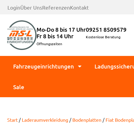
Login
Über Uns
Referenzen
Kontakt
Mo-Do 8 bis 17 Uhr
09251 8509579
Fr 8 bis 14 Uhr
Kostenlose Beratung
Öffnungszeiten
Fahrzeugeinrichtungen
Ladungssicher
Sale
Start
/
Laderaumverkleidung
/
Bodenplatten
/
Fiat Bodenpl