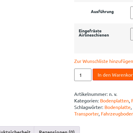
Ausführung
Eingefräste
Airlineschienen
Zur Wunschliste hinzufüge
In den Warenko
Artikelnummer:
n. v.
Kategorien:
Bodenplatten
,
Schlagwörter:
Bodenplatte
,
Transporter
,
Fahrzeugbode
uktsicherheit
Rezensionen (0)