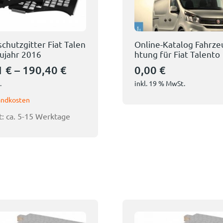
chutzgitter Fiat Talen
Online-Katalog Fahrze
aujahr 2016
htung für Fiat Talento
1
€
–
190,40
€
0,00
€
.
inkl. 19 % MwSt.
andkosten
t:
ca. 5-15 Werktage