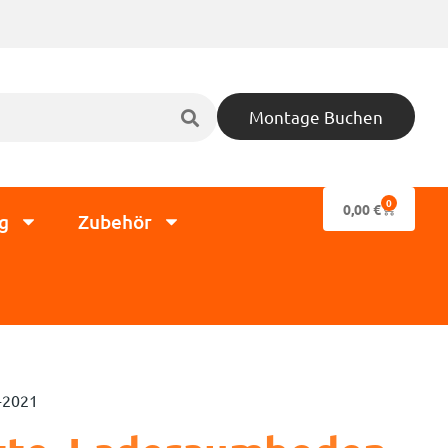
Montage Buchen
0
0,00
€
g
Zubehör
-2021