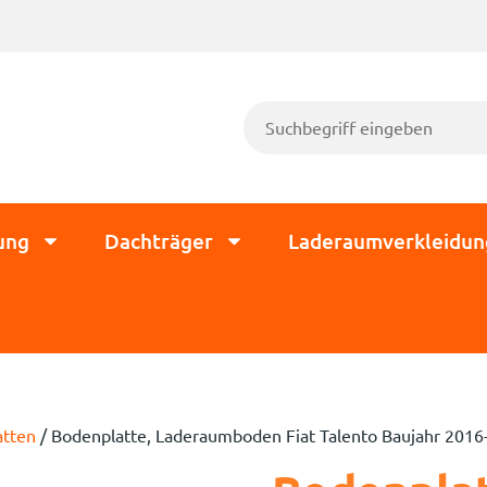
ung
Dachträger
Laderaumverkleidun
atten
/ Bodenplatte, Laderaumboden Fiat Talento Baujahr 2016