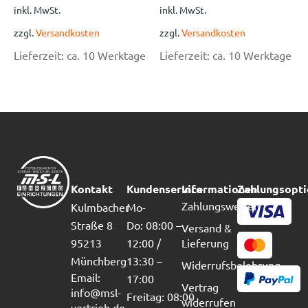
inkl. MwSt.
inkl. MwSt.
zzgl.
Versandkosten
zzgl.
Versandkosten
Lieferzeit:
ca. 10 Werktage
Lieferzeit:
ca. 10 Werktage
Kontakt
Kundenservice
Informationen
Zahlungsopt
Zahlungsweisen
Kulmbacher
Mo-
Straße 8
Do: 08:00 –
Versand &
95213
12:00 /
Lieferung
Münchberg
13:30 –
Widerrufsbelehrung
Email:
17:00
Vertrag
info@msl-
Freitag: 08:00
widerrufen
vertrieb.de