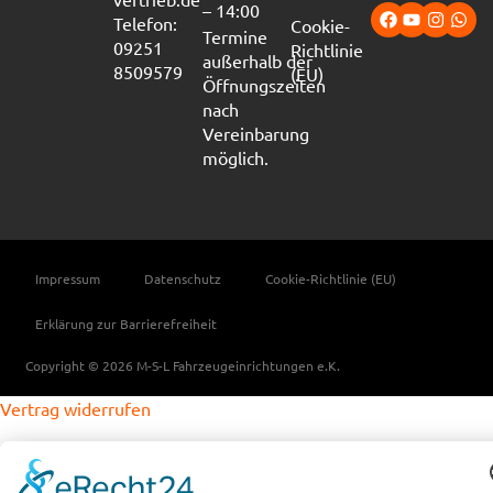
– 14:00
Telefon:
Cookie-
Termine
09251
Richtlinie
außerhalb der
8509579
(EU)
Öffnungszeiten
nach
Vereinbarung
möglich.
Impressum
Datenschutz
Cookie-Richtlinie (EU)
Erklärung zur Barrierefreiheit
Copyright © 2026 M-S-L Fahrzeugeinrichtungen e.K.
Vertrag widerrufen