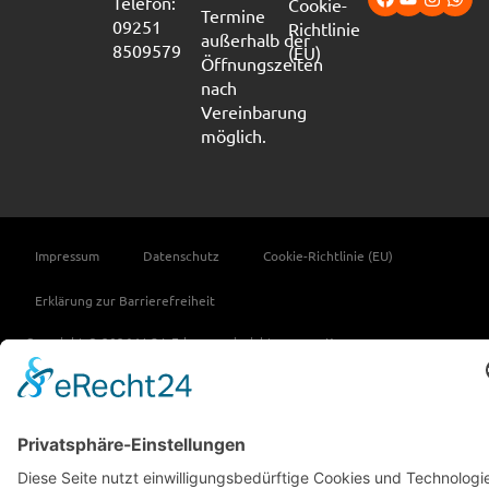
Telefon:
Cookie-
Termine
09251
Richtlinie
außerhalb der
8509579
(EU)
Öffnungszeiten
nach
Vereinbarung
möglich.
Impressum
Datenschutz
Cookie-Richtlinie (EU)
Erklärung zur Barrierefreiheit
Copyright © 2026 M-S-L Fahrzeugeinrichtungen e.K.
Vertrag widerrufen