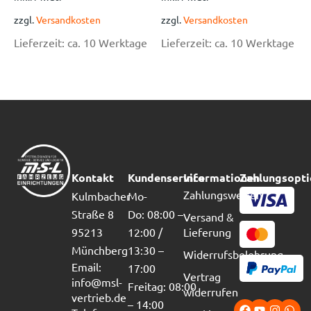
zzgl.
Versandkosten
zzgl.
Versandkosten
Lieferzeit:
ca. 10 Werktage
Lieferzeit:
ca. 10 Werktage
Kontakt
Kundenservice
Informationen
Zahlungsopt
Zahlungsweisen
Kulmbacher
Mo-
Straße 8
Do: 08:00 –
Versand &
95213
12:00 /
Lieferung
Münchberg
13:30 –
Widerrufsbelehrung
Email:
17:00
Vertrag
info@msl-
Freitag: 08:00
widerrufen
vertrieb.de
– 14:00