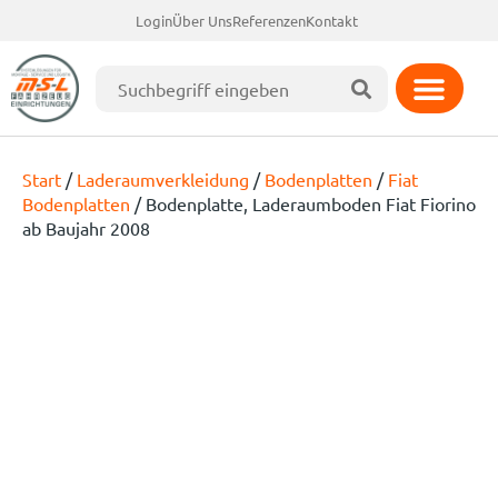
Login
Über Uns
Referenzen
Kontakt
Start
/
Laderaumverkleidung
/
Bodenplatten
/
Fiat
Bodenplatten
/ Bodenplatte, Laderaumboden Fiat Fiorino
ab Baujahr 2008